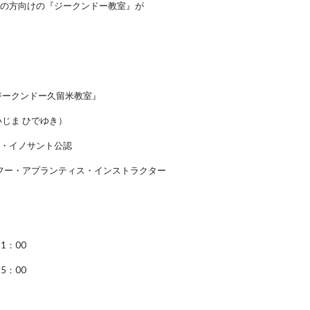
般の方向けの『ジークンドー教室』が
ジークンドー久留米教室』
いじま ひでゆき）
ン・イノサント公認
フー・アプランティス・インストラクター
1：00
5：00