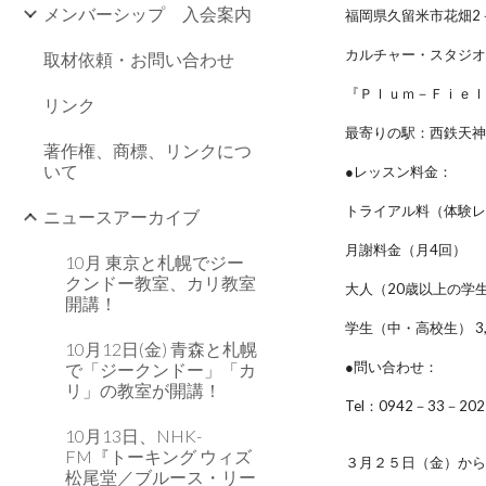
メンバーシップ 入会案内
福岡県久留米市花畑2
カルチャー・スタジ
取材依頼・お問い合わせ
『Ｐｌｕｍ－Ｆｉｅ
リンク
最寄りの駅：西鉄天神
著作権、商標、リンクにつ
いて
●レッスン料金：
トライアル料（体験レッ
ニュースアーカイブ
月謝料金（月4回）
10月 東京と札幌でジー
クンドー教室、カリ教室
大人（20歳以上の学生
開講！
学生（中・高校生） 3,
10月12日(金) 青森と札幌
●問い合わせ：
で「ジークンドー」「カ
リ」の教室が開講！
Tel：0942－33－
10月13日、NHK-
FM『トーキング ウィズ
３月２５日（金）か
松尾堂／ブルース・リー