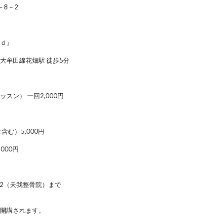
－8－2
オ
ｌｄ』
大牟田線花畑駅 徒歩5分
スン） 一回2,000円
含む）5,000円
000円
2022（天我整骨院）まで
ら開講されます。