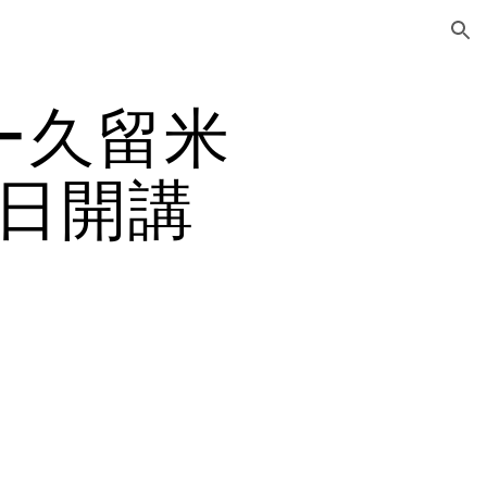
ion
ー久留米
5日開講