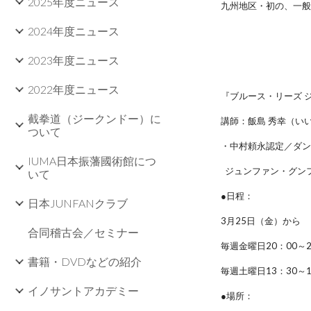
2025年度ニュース
九州地区・初の、一
2024年度ニュース
2023年度ニュース
2022年度ニュース
『ブルース・リーズ 
截拳道（ジークンドー）に
講師：飯島 秀幸（い
ついて
・中村頼永認定／ダ
IUMA日本振藩國術館につ
ジュンファン・グン
いて
●日程：
日本JUNFANクラブ
3月25日（金）から
合同稽古会／セミナー
毎週金曜日20：00～2
書籍・DVDなどの紹介
毎週土曜日13：30～1
イノサントアカデミー
●場所：