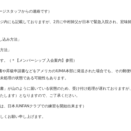
ページスタッフからの連絡です）
ジ内にも記載しておりますが、2月に中村師父が日本で緊急入院され、宏味
申し込み方法」
き方法」
す。（＊【メンバーシップ 入会案内】参照）
書や昇級申請書などをアメリカのIUMA本部に発送された場合でも、その郵
だ未処理の状態である可能性もあります。
込書」が山のように届いている状態のため、受け付け処理が遅れておりますが
いたします）となりますので、ご了承ください。
は、日本JUNFANクラブでの練習を開始出来ます）
ろしくお願い申し上げます。