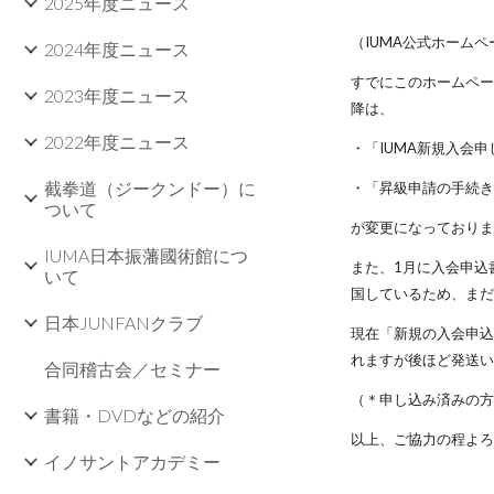
2025年度ニュース
（IUMA公式ホーム
2024年度ニュース
すでにこのホームペー
2023年度ニュース
降は、
2022年度ニュース
・「IUMA新規入会
截拳道（ジークンドー）に
・「昇級申請の手続
ついて
が変更になっておりま
IUMA日本振藩國術館につ
また、1月に入会申込
いて
国しているため、ま
日本JUNFANクラブ
現在「新規の入会申
れますが後ほど発送
合同稽古会／セミナー
（＊申し込み済みの方
書籍・DVDなどの紹介
以上、ご協力の程よ
イノサントアカデミー