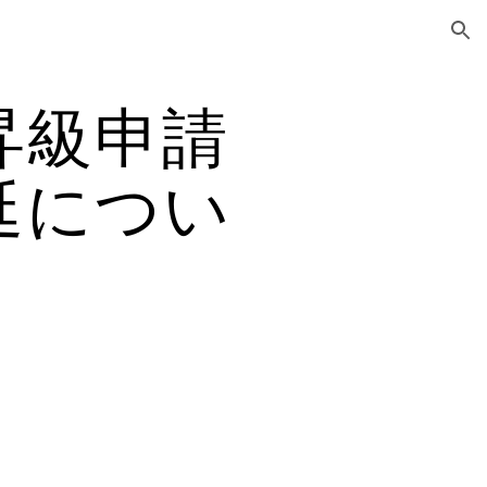
ion
昇級申請
延につい