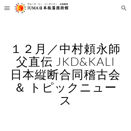
Skip to main content
Skip to navigation
１２月／中村頼永師
父直伝 JKD&KALI
日本縦断合同稽古会
＆ トピックニュー
ス