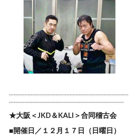
-----------------------------------------------------------------------------
--------------------------------------------------------------------------
★大阪＜JKD＆KALI＞合同稽古会
■開催日／１２月１７日（日曜日）