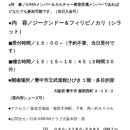
●対 象／IUMAメンバー＆カルチャー教室所属メンバーであれば
どなたでも参加可能です。（当日入会可）
●内 容／ジークンドー＆フィリピノカリ（シラ
ット）
◼︎受付時間／１３：００～（予約不要、当日受付で
す）
◼︎稽古時間／１３：１５～１６：４５（３時間３０
分）
■開催場所／豊中市立武道館ひびき １階・多目的室
大阪府 豊中市 服部西町 ４−１３−２
（室内用シューズ可）
■アクセス／ 阪急宝塚線「服部天神駅」下車、西へ約８００m。
■お問合せ／日本JUNFANクラブ大阪本部：西
TEL. ０９０−３２８０−５９８５ （PM７〜