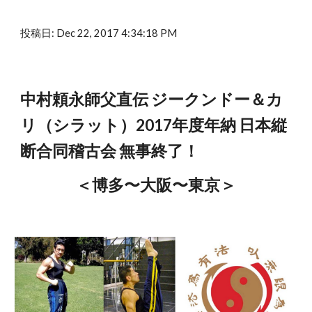
投稿日: Dec 22, 2017 4:34:18 PM
中村頼永師父直伝 ジークンドー＆カ
リ（シラット）2017年度年納 日本縦
断合同稽古会 無事終了！
＜博多〜大阪〜東京＞