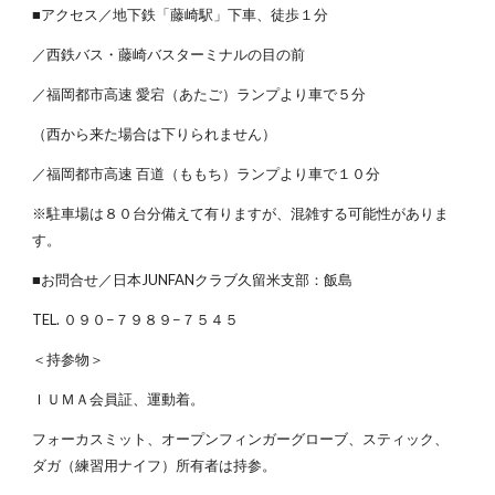
■アクセス／地下鉄「藤崎駅」下車、徒歩１分
／西鉄バス・藤崎バスターミナルの目の前
／福岡都市高速 愛宕（あたご）ランプより車で５分
（西から来た場合は下りられません）
／福岡都市高速 百道（ももち）ランプより車で１０分
※駐車場は８０台分備えて有りますが、混雑する可能性がありま
す。
■お問合せ／日本JUNFANクラブ久留米支部：飯島
TEL. ０９０−７９８９−７５４５
＜持参物＞
ＩＵＭＡ会員証、運動着。
フォーカスミット、オープンフィンガーグローブ、スティック、
ダガ（練習用ナイフ）所有者は持参。