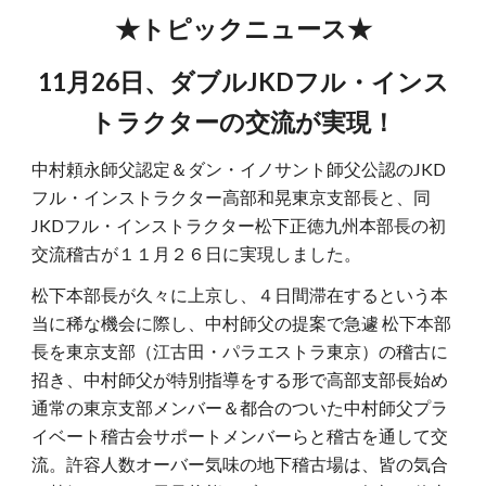
★トピックニュース★
11月26日、ダブルJKDフル・インス
トラクターの交流が実現！
中村頼永師父認定＆ダン・イノサント師父公認のJKD
フル・インストラクター高部和晃東京支部長と、同
JKDフル・インストラクター松下正徳九州本部長の初
交流稽古が１１月２６日に実現しました。
松下本部長が久々に上京し、４日間滞在するという本
当に稀な機会に際し、中村師父の提案で急遽 松下本部
長を東京支部（江古田・パラエストラ東京）の稽古に
招き、中村師父が特別指導をする形で高部支部長始め
通常の東京支部メンバー＆都合のついた中村師父プラ
イベート稽古会サポートメンバーらと稽古を通して交
流。許容人数オーバー気味の地下稽古場は、皆の気合