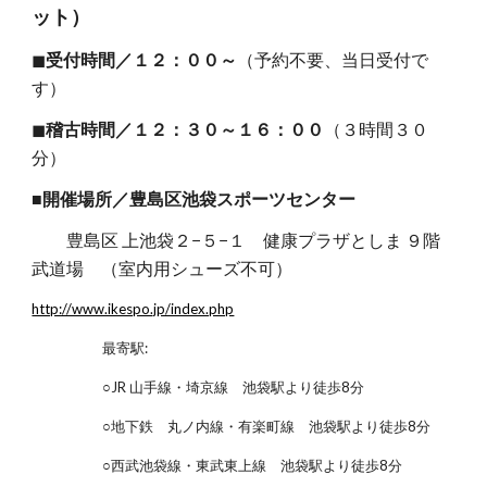
ット）
◼︎
受付時間／１２：００～
（予約不要、当日受付で
す）
◼︎
稽古時間／１２：３０～１６：００
（３時間３０
分）
■開催場所／豊島区池袋スポーツセンター
豊島区 上池袋２−５−１ 健康プラザとしま ９階
武道場 （室内用シューズ不可）
http://www.ikespo.jp/index.php
最寄駅:
○JR 山手線・埼京線 池袋駅より徒歩8分
○地下鉄 丸ノ内線・有楽町線 池袋駅より徒歩8分
○西武池袋線・東武東上線 池袋駅より徒歩8分