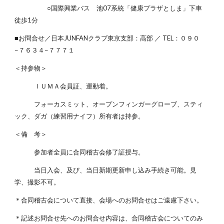
○国際興業バス 池07系統「健康プラザとしま」下車
徒歩1分
■お問合せ／日本JUNFANクラブ東京支部：高部 ／ TEL：０９０
−７６３４−７７７１
＜持参物＞
ＩＵＭＡ会員証、運動着。
フォーカスミット、オープンフィンガーグローブ、スティ
ック、ダガ（練習用ナイフ）所有者は持参。
＜備 考＞
参加者全員に合同稽古会修了証授与。
当日入会、及び、当日新期更新申し込み手続き可能。見
学、撮影不可。
＊合同稽古会について直接、会場へのお問合せはご遠慮下さい。
＊記述お問合せ先へのお問合せ内容は、合同稽古会についてのみ