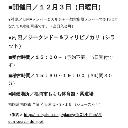
■開催日／１２月３日（日曜日）
●対 象／IUMAメンバー＆カルチャー教室所属メンバーであればど
なたでも参加可能です。（当日入会可）
●内 容／ジークンドー＆フィリピノカリ（シラ
ット）
◼︎
受付時間／１５：００～
（予約不要、当日受付で
す）
◼︎
稽古時間／１５：３０～１９：００
（３時間３０
分）
■開催場所／福岡市ももち体育館・柔道場
福岡県 福岡市 早良区 百道 ２−３−１５ （シューズ不可）
＜案内＞
http://loco.yahoo.co.jp/place/g-Tr01zNIEabA/?
utm_source=dd_spot