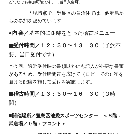
どなたでも参加可能です。（当日入会可）
＊現時点で、豊島区の自治体では、他府県か
らの参加を認めています。
●内 容／
基本的に距離をとった稽古メニュー
◼︎受付時間／１２：３０〜１３：３０
（予約不
要、当日受付です）
＊
今回、通常受付時の書類以外にも記入が必要な書類
があるため、受付時間帯を広げて（ロビーでの）密を
避ける配慮を施して受付を実施します。
◼︎稽古時間／１３：３０〜１６：３０
（３時
間）
■
開催場所／豊島区池袋スポーツセンター ＜８階：
武道場／９階：フロント＞