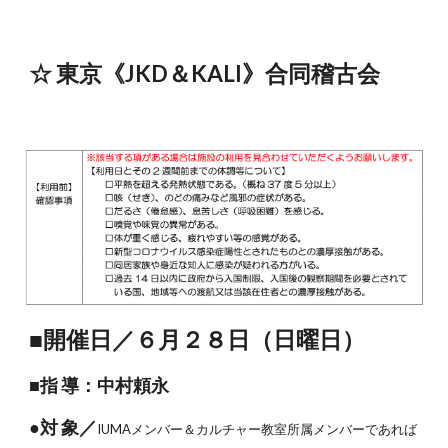
☆ 東京《JKD＆KALI》合同稽古会
■開催日／６月２８日（日曜日）
■指 導：中村頼永
●対 象／
IUMAメンバー＆カルチャー教室所属メンバーであれば