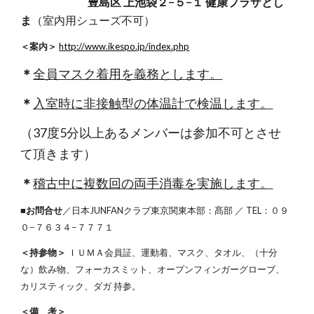
豊島区 上池袋２−５−１ 健康プラザとし
ま
（室内用シューズ不可）
＜案内＞
http://www.ikespo.jp/index.php
＊
全員マスク着用を義務とします。
＊
入室時に非接触型の体温計で検温します。
（37度5分以上あるメンバーは参加不可とさせ
て頂きます）
＊
稽古中に複数回の両手消毒を実施します。
■お問合せ
／日本JUNFANクラブ東京関東本部：髙部 ／ TEL：０９
０−７６３４−７７７１
＜持参物＞
ＩＵＭＡ会員証、運動着、マスク、タオル、（十分
な）飲み物、フォーカスミット、オープンフィンガーグローブ、
カリスティック、ダガ 持参。
＜備 考＞