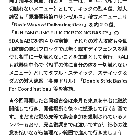
両手消毒を実施。稽古メニューは、JKD---《相手に一
切触れないメニュー》として、キックの型４種、対人
練習も「振藩國術館ロサンゼルス」稽古メニューより
『Basic Ways of Delivering Kicks』を約２０種、
『JUN FAN GUNG FU KICK BOXING BASICS』の
SDA＆ABCを約４０種実施。それらの対人攻防も今回
は防御の際はブロックでは無く躱すディフェンスを駆
使し相手に一切触れないことを主眼として実行。KALI
も武器術中心で《相手の体に自分の体を一切触れない
メニュー》としてダブル・スティック、スティック＆
ダガの対人練習（各種ドリル）『Double Stick Basics
For Coordination』等を実施。
★今回再開した合同稽古会は来月も東京を中心に継続
開催して行き、開催場所も徐々に拡張して行く計画で
す。まだまだ勤め先等で集会参加を規制されているメ
ンバーもおり、完全復調までは遠いですが、細心の注
意を払いながら無理ない範囲で進んで行きましょう