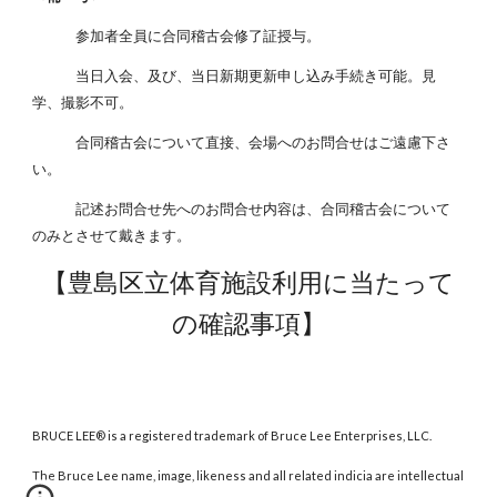
参加者全員に合同稽古会修了証授与。
当日入会、及び、当日新期更新申し込み手続き可能。見
学、撮影不可。
合同稽古会について直接、会場へのお問合せはご遠慮下さ
い。
記述お問合せ先へのお問合せ内容は、合同稽古会について
のみとさせて戴きます。
【豊島区立体育施設利用に当たって
の確認事項】
BRUCE LEE® is a registered trademark of Bruce Lee Enterprises, LLC.
The Bruce Lee name, image, likeness and all related indicia are intellectual