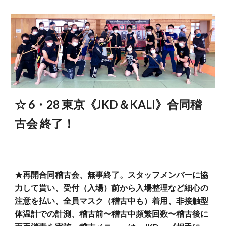
☆ 6・28 東京《JKD＆KALI》合同稽
古会 終了！
★再開合同稽古会、無事終了。スタッフメンバーに協
力して貰い、受付（入場）前から入場整理など細心の
注意を払い、全員マスク（稽古中も）着用、非接触型
体温計での計測、稽古前〜稽古中頻繁回数〜稽古後に