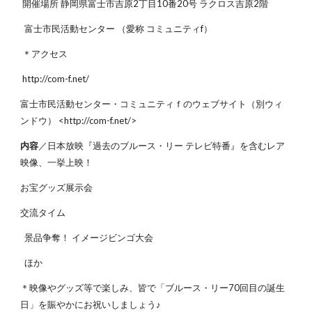
開催場所 静岡県富士市吉原2丁目10番20号 ラクロス吉原2階
富士市民活動センター （愛称 コミュニティf）
＊アクセス
http://com-f.net/
富士市民活動センター・コミュニティｆのウェブサイト（別ウィ
ンドウ） <http://com-f.net/>
内容
／日本放映『過去のブルース・リー テレビ特番』を含むレア
映像、一挙上映！
お宝グッズ展示会
交流タイム
景品争奪！ イメージビンゴ大会
ほか
＊映像やグッズ等で楽しみ、皆で「ブルース・リー70回目の誕生
日」を賑やかにお祝いしましょう♪