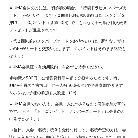
●IUMA会員の方には、初参加の場合、『特製ドラピメンバーズカ
ード』を発行いたします（２回目以降の参加者には、スタンプを
押印）。10ポイント（参加10回）で、もれなく中村頼永師父厳選
プレゼントが進呈されます！
（第２回以前のメンバーズカードをお持ちの方は、新たなデザイ
ンのNEWカードと交換いたします。※ポイントはそのまま継続と
なります）
○IUMA会員証（有効期限内）を必ずご持参ください。
参加費／500円（会場賃貸料等を皆で分担するためです。尚、
IUMA会員のご家族は、お一人分500円だけで全員参加できます）
※小さなお子様の参加も大歓迎！(^^)
●IUMA会員でない方も、会員一人につき2名まで同伴参加が可能
です。ただし「ドラゴンピット・メンバーズカード」は会員のみ
に発行となります。
（当日、入会・継続手続きも受け付けます。継続希望の方は、会
誌に封入されている用紙に記入の上ご持参ください）また、参加