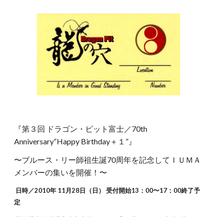
『第３回 ドラゴン・ピット富士／70th
Anniversary“Happy Birthday＋１”』
〜ブルース・リー師祖生誕70周年を記念してＩＵＭＡ
メンバーの集いを開催！〜
日時／2010年 11月28日（日） 受付開始13：00〜17：00終了予
定