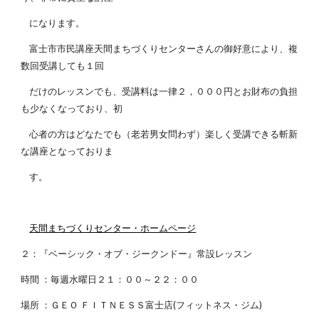
になります。
富士市市民講座天間まちづくりセンターさんの御好意により、複
数回受講しても１回
だけのレッスンでも、受講料は一律２，０００円とお財布の負担
も少なくなっており、初
心者の方はどなたでも（老若男女問わず）楽しく受講できる斬新
な講座となっておりま
す。
天間まちづくりセンター・ホームページ
２：『ベーシック・オブ・ジークンドー』常設レッスン
時間 ：毎週水曜日２１：００～２２：００
場所 ：ＧＥＯ ＦＩＴＮＥＳＳ富士店(フィットネス・ジム)