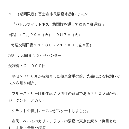
１：（期間限定）富士市市民講座 特別レッスン
『バトルフィットネス - 格闘技を通して総合全身運動-』
日程 ：７月２０日（火）～９月７日（火）
毎週火曜日夜１９：３０～２１：００（全８回）
場所 ：天間まちづくりセンター
受講料：２，０００円
平成２２年６月から始まった極真空手の前川先生による特別レッ
スンを引き継ぎ、
ブルース・リー師祖生誕７０周年の命日である７月２０日から、
ジークンドーとカリ・
シラットの特別レッスンがスタートしました。
市民レベルでのカリ・シラットの講座は東京に続き２例目とな
り、非常に貴重な講座