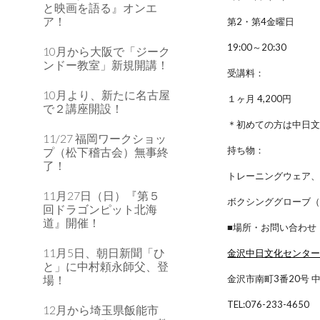
と映画を語る』オンエ
ア！
第2・第4金曜日
19:00～20:30
10月から大阪で「ジーク
ンドー教室」新規開講！
受講料：
10月より、新たに名古屋
１ヶ月 4,200円
で２講座開設！
＊初めての方は中日文
11/27 福岡ワークショッ
持ち物：
プ（松下稽古会）無事終
了！
トレーニングウェア
11月27日（日）『第５
ボクシンググローブ
回ドラゴンピット北海
道』開催！
■場所・お問い合わせ
11月5日、朝日新聞「ひ
金沢中日文化センタ
と」に中村頼永師父、登
場！
金沢市南町3番20号 
TEL:076-233-4650
12月から埼玉県飯能市