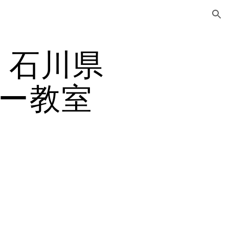
ion
）石川県
ー教室