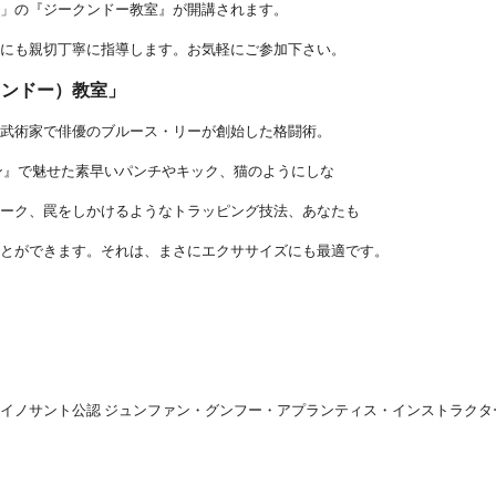
！」の『ジークンドー教室』が開講されます。
方にも親切丁寧に指導します。お気軽にご参加下さい。
クンドー）教室」
は武術家で俳優のブルース・リーが創始した格闘術。
ン』で魅せた素早いパンチやキック、猫のようにしな
ワーク、罠をしかけるようなトラッピング技法、あなたも
ことができます。それは、まさにエクササイズにも最適です。
イノサント公認 ジュンファン・グンフー・アプランティス・インストラクタ