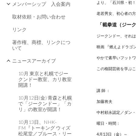
より、「石川県・初
メンバーシップ 入会案内
老若男女、初心者の
取材依頼・お問い合わせ
「截拳道（ジー
リンク
ジークンドー、それ
著作権、商標、リンクにつ
映画 『燃えよドラゴ
いて
やかで素早いフット
ニュースアーカイブ
この格闘芸術を学ぶ
10月 東京と札幌でジー
クンドー教室、カリ教室
開講！
講 師 ：
10月12日(金) 青森と札幌
加藤将夫
で「ジークンドー」「カ
リ」の教室が開講！
中村頼永認定／ダン・
10月13日、NHK-
曜日・時間：
FM『トーキング ウィズ
松尾堂／ブルース・リー
4月13日（金）～