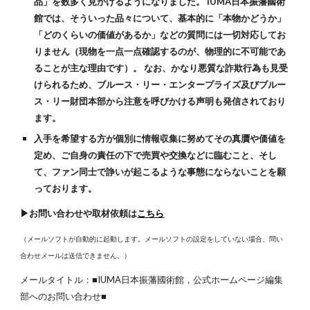
品」を数多く見かけるようになりました。 IUMA日本振藩國術
館では、そういった品々について、基本的に「本物かどうか」
「どのくらいの価値があるか」などの質問には一切対応してお
りません（現物を一点一点確認するのが、物理的に不可能であ
ることが主な理由です）。 なお、かなり悪質な詐欺行為も見受
けられるため、ブルース・リー・エンタープライズ及びブルー
ス・リー財団本部から注意を呼びかける声明も発信されており
ます。
入手を希望する方が個別に情報収集に努めてその真贋や価値を
定め、ご自身の責任の下で売買や交換などに臨むこと、そし
て、ファン同士で諍いが起こるような事態にならないことを願
っております。
▶お問い合わせや取材依頼は
こちら
（メールソフトが自動的に起動します。メールソフトの設定をしていない場合、問い
合わせメールは送信できません。）
メールタイトル：■IUMA日本振藩國術館，公式ホームページ編集
部へのお問い合わせ■