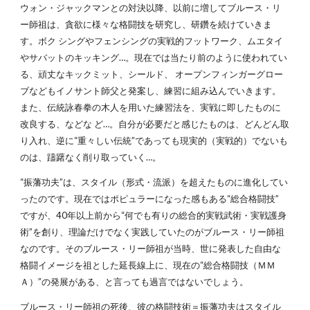
ウォン・ジャックマンとの対決以降、以前に増してブルース・リ
ー師祖は、貪欲に様々な格闘技を研究し、研鑽を続けていきま
す。ボク シングやフェンシングの実戦的フットワーク、ムエタイ
やサバットのキッキング…。現在では当たり前のように使われてい
る、頑丈なキックミット、シールド、 オープンフィンガーグロー
ブなどもイノサント師父と発案し、練習に組み込んでいきます。
また、伝統詠春拳の木人を用いた練習法を、実戦に即したものに
改良する、などな ど…。自分が必要だと感じたものは、どんどん取
り入れ、逆に“重々しい伝統”であっても現実的（実戦的）でないも
のは、躊躇なく削り取っていく…。
“振藩功夫”は、スタイル（形式・流派）を超えたものに進化してい
ったのです。現在ではポピュラーになった感もある“総合格闘技”
ですが、40年以上前から“何でも有りの総合的実戦武術・実戦護身
術”を創り、理論だけでなく実践していたのがブルース・リー師祖
なのです。そのブルース・リー師祖が当時、世に発表した自由な
格闘イメージを祖とした延長線上に、現在の“総合格闘技（ＭＭ
Ａ）”の発展がある、と言っても過言ではないでしょう。
ブルース・リー師祖の死後、彼の格闘技術＝振藩功夫はスタイル