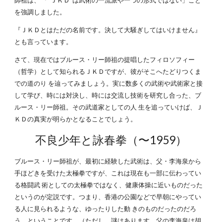
師祖は、 「“ＪＫＤ”は武術の一流派や一つの形式ではない」こと
を強調しました。
『ＪＫＤとはただの名前です。決して大騒ぎしてはいけません』
とも言っています。
さて、現在ではブルース・リー師祖の提唱したフィロソフィー
（哲学）として知られるＪＫＤですが、彼がそこへたどりつくま
での道のり を辿ってみましょう。実に数多くの武術や武術家と接
して学び、時には対決し、時には交流し技術を研究し合った、ブ
ルース・リー師祖。その武道家としての人 生を追っていけば、Ｊ
ＫＤの真実が明らかとなることでしょう。
不良少年と詠春拳（〜1959）
ブルース・リー師祖が、最初に経験した武術は、父・李海泉から
手ほどきを受けた太極拳ですが、これは現在も一部に伝わってい
る格闘武 術としての太極拳ではなく、健康体操に近いものだった
というのが定説です。つまり、香港の公園などで早朝にやってい
る人に見られるような、ゆったりした動 きのものだったのだろ
う、ということです。（ただし、謎はあります。父の李海泉は胡