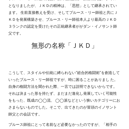
となりましたが、ＪＫＤの精神は、「思想」として継承されてい
ます。 生前直接教えを受け、そしてブルース・リー師祖と共にＪ
ＫＤを発展構築させ、ブルース・リー師祖本人より最高のＪＫＤ
３ランクの認定を受けたその正統継承者ががダン・イノサント師
父です。
無形の名称「ＪＫＤ」
こうして、スタイルや伝統に縛られない“総合的格闘術”を創造して
いったブルース・リー師祖ですが、時に困ることがありまし た。
自身の格闘方法を聞かれた際、一言では説明できないからです。
それは決まった形を持たず、まだまだ進化し発展していく可能性
をもった、既成の◯◯流、 ◯◯派などという狭いカテゴリーにお
さまらないものでした。そこで、出てきたのが冒頭のイノサント
師父との会話です。
ブルース師祖にとって名前など必要なかったのですが、「相手の