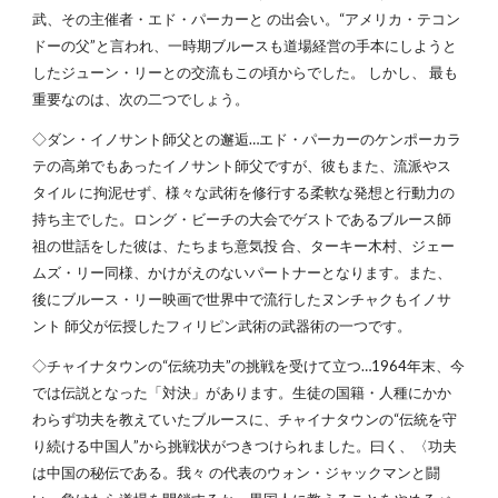
武、その主催者・エド・パーカーと の出会い。“アメリカ・テコン
ドーの父”と言われ、一時期ブルースも道場経営の手本にしようと
したジューン・リーとの交流もこの頃からでした。 しかし、 最も
重要なのは、次の二つでしょう。
◇ダン・イノサント師父との邂逅…エド・パーカーのケンポーカラ
テの高弟でもあったイノサント師父ですが、彼もまた、流派やス
タイル に拘泥せず、様々な武術を修行する柔軟な発想と行動力の
持ち主でした。ロング・ビーチの大会でゲストであるブルース師
祖の世話をした彼は、たちまち意気投 合、ターキー木村、ジェー
ムズ・リー同様、かけがえのないパートナーとなります。また、
後にブルース・リー映画で世界中で流行したヌンチャクもイノサ
ント 師父が伝授したフィリピン武術の武器術の一つです。
◇チャイナタウンの“伝統功夫”の挑戦を受けて立つ…1964年末、今
では伝説となった「対決」があります。生徒の国籍・人種にかか
わらず功夫を教えていたブルースに、チャイナタウンの“伝統を守
り続ける中国人”から挑戦状がつきつけられました。曰く、〈功夫
は中国の秘伝である。我々 の代表のウォン・ジャックマンと闘