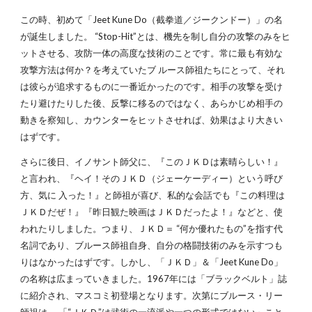
この時、初めて「Jeet Kune Do（截拳道／ジークンドー）」の名
が誕生しました。 “Stop-Hit”とは、機先を制し自分の攻撃のみをヒ
ットさせる、攻防一体の高度な技術のことです。常に最も有効な
攻撃方法は何か？を考えていたブ ルース師祖たちにとって、それ
は彼らが追求するものに一番近かったのです。相手の攻撃を受け
たり避けたりした後、反撃に移るのではなく、あらかじめ相手の
動きを察知し、カウンターをヒットさせれば、効果はより大きい
はずです。
さらに後日、イノサント師父に、『このＪＫＤは素晴らしい！』
と言われ、『ヘイ！そのＪＫＤ（ジェーケーディー）という呼び
方、気に 入った！』と師祖が喜び、私的な会話でも『この料理は
ＪＫＤだぜ！』『昨日観た映画はＪＫＤだったよ！』などと、使
われたりしました。つまり、ＪＫＤ＝ “何か優れたもの”を指す代
名詞であり、ブルース師祖自身、自分の格闘技術のみを示すつも
りはなかったはずです。しかし、「ＪＫＤ」＆「Jeet Kune Do」
の名称は広まっていきました。1967年には「ブラックベルト」誌
に紹介され、マスコミ初登場となります。次第にブルース・リー