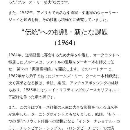
った“ブルース・リー功夫”なのです。
また、1962年、アメリカで高名な柔道家・柔術家のウォーリー・
ジェイと知遇を得、その技術も積極的に研究していました。
“伝統”への挑戦・新たな課題
（1964）
1964年、道場経営に専念するため大学を中退し、オークランドへ
転居したブルースは、シアトルの道場をターキー木村師父に任
せ、 第２の「振藩國術館」を開設します。そのパートナーは、
1962年から弟子であったジェームズ・リー。ターキー木村師父に
次ぐ高弟となる彼は、拳法、柔 道、アマチュアボクシングの経験
もあり、1938年にはウエイトリフティングのノースカリフォルニ
ア記録を作った豪の者です。
また、この年はブルース師祖の人生に大きな影響を与える出来事
が集中した、ターニングポイントともなりました。結婚、“もう一
つの 夢”ハリウッド俳優への契機となる「インターナショナル・カ
ラテ・チャンピオン・シップス」（ロングビーチにて）での演