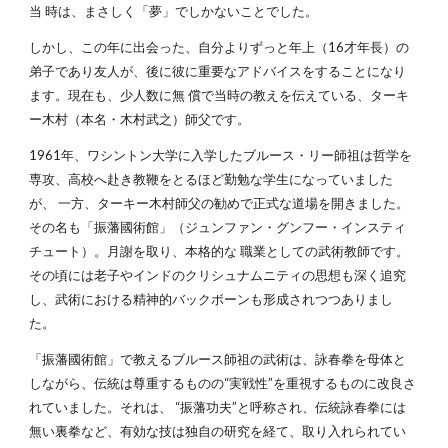
当 時は、まさしく「夢」でしかないことでした。
しかし、この年に出会った、自分よりずっと年上（16才年長）の
弟子であり友人が、後に彼に重要なアドバイスをすることになり
ます。現在も、少人数に無 償で当時の教えを伝えている、ターキ
ー木村（本名・木村武之）師父です。
1961年、ワシントン大学に入学したブルース・リー師祖は哲学を
専攻、高校へ赴き教鞭をとるほど勤勉な学生になっていました
が、 一方、ターキー木村師父の勧めで正式な道場を開きました。
その名も「振藩國術館」（ジュンファン・グンフー・インスティ
チュート）。月謝を取り、本格的な 職業としての武術教師です。
その頃には老子やインドのクリシュナムニティの思想も深く追究
し、武術における精神的バックボーンも形成されつつありまし
た。
「振藩國術館」で教えるブルース師祖の武術は、詠春拳を母体と
しながら、伝統は尊重するものの“実戦性”を重視するものに改良さ
れていました。それは、 “振藩功夫”と呼称され、伝統詠春拳には
無い裏拳など、有効な技は独自の研究を経て、取り入れられてい