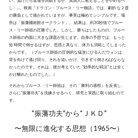
い、負けたら道場を閉鎖するか、異国人に教えることをやめるべ
し〉…。映画『ドラゴン・ブルース・リー物語』では、劇的 な２度
の勝負として描かれていますが、事実は極めてシンプルです。場
所は「振藩國術館オークランド」。 結果は、約30秒強でブルー
ス・リー師祖の圧勝でした。しかし、勝ちはしたものの、ブルー
ス師祖の内面に大きな課題が生じます。自身の予想では、もっと
短 時間で倒せるはずが、思惑と異なり、体力も消耗してしまった
からです。 （ブルース師祖の圧倒的な猛攻にひるんだウォンは、
背を向けて逃げ回り、それを追いかけ、引きずり倒さねばならな
かったのです。それは、彼が考えていた “効率的な戦法”とは全く
かけ離れたものでした。）
それからブルース・リー師祖は、その「勝利の過程」を反省し、
さらに“振藩功夫”を洗練させるべく、研究と実践に取り組むので
す。
“振藩功夫”から“ＪＫＤ”
〜無限に進化する思想（1965〜）