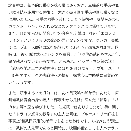
詠春拳は、基本的に重心を後ろ足に多くおき、直線的な手技や低
い蹴り技を多用する武術で，大きく振り回す手技や回し蹴りなど
は用いま せん。相手の両手を封じてしまう技術や、攻撃をかわし
カウンターパンチを入れるなどのテクニックには優れています。
また、ひたすら短い間合いでの直突き攻 撃は、後の「エコノミー
ライン」というＪＫＤの発想の元となるのですが、ケンカ＝実戦
では、ブルース師祖は試行錯誤したであろうと想像されます。同
時期、 彼が西洋式ボクシングを練習した話や他の武術を学んだ記
録が残されているからです。 ともあれ、イップ・マン師の説く
「武術を学ぶ上での精神性」には耳を 傾けなかったブルース・リ
ー師祖ですが、その実戦性への懐疑、探求心は本能的に目覚めて
いたようです。
また、渡米する２カ月前には、あの黄飛鴻の孫弟子にあたり、広
州精武体育会出身の達人・邵漢生から足技に富んだ「節拳」「功
力拳」等の型を学びました。 短期間ではありましたが、後に演じ
た「ドラゴン怒りの鉄拳」の主人公同様、ブルース・リー師祖も
事実上“精武門武術”の弟子でもあったわけです。ちなみに 邵漢生
は、武術の大先輩であると同時に、映画俳優としても大ベテラン