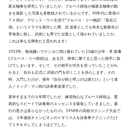
家太極拳を研究していましたが、ブルース師祖が楊家太極拳の動
きを撮影 した写真も多数残されているからです。90年代に香港の
ＴＶ局が、デビッド・ウー主演で“ブルース・リー物語”『龍在江
湖』というドラマを製作した際、武 道家としても有名な劉家良が
李海泉に扮し、武術にも秀でた父親として描かれていましたが、
これは単なる脚色だと思われます）
1953年、勉強嫌いでケンカに明け暮れていた13歳の少年・李 振藩
(ブルース・リー師祖)は、ある日、簡単に勝てると思った相手に負
けてしまいます。そして、その相手が功夫を習っていたことがわ
かると、自分も正式に 武術の門を叩くことを決心します。その
時、入門したのが、後年『自分が師と呼ぶのは彼だけ』という達
人／イップ・マン師の詠春拳道場でした。
渡米するまでの５年間でしたが、練習熱心なブルース師祖は、驚
異的なスピードで詠春拳のエッセンスを吸収していきました。素
行の悪さは直らなかったもの の、1958年の高校ボクシング大会で
は、３年連続チャンピオンのイギリス人を詠春拳テクニックだけ
で１ＲＫＯしてしまうほどでした。