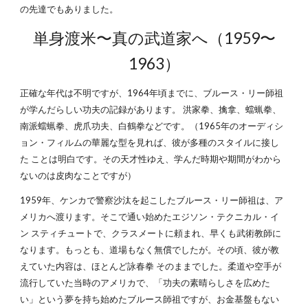
の先達でもありました。
単身渡米〜真の武道家へ（1959〜
1963）
正確な年代は不明ですが、1964年頃までに、ブルース・リー師祖
が学んだらしい功夫の記録があります。 洪家拳、擒拿、蟷蝋拳、
南派蟷蝋拳、虎爪功夫、白鶴拳などです。（1965年のオーディシ
ョン・フィルムの華麗な型を見れば、彼が多種のスタイルに接し
た ことは明白です。その天才性ゆえ、学んだ時期や期間がわから
ないのは皮肉なことですが）
1959年、ケンカで警察沙汰を起こしたブルース・リー師祖は、ア
メリカへ渡ります。そこで通い始めたエジソン・テクニカル・イ
ン スティチュートで、クラスメートに頼まれ、早くも武術教師に
なります。もっとも、道場もなく無償でしたが。その頃、彼が教
えていた内容は、ほとんど詠春拳 そのままでした。柔道や空手が
流行していた当時のアメリカで、「功夫の素晴らしさを広めた
い」という夢を持ち始めたブルース師祖ですが、お金基盤もない