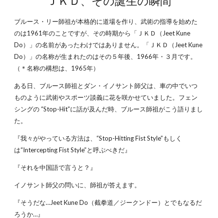
ＪＫＤ、その誕生の瞬間
ブルース・リー師祖が本格的に道場を作り、武術の指導を始めた
のは1961年のことですが、その時期から「ＪＫＤ（Jeet Kune
Do）」の名前があったわけではありません。「ＪＫＤ（Jeet Kune
Do）」の名称が生まれたのはその５年後、1966年・３月です。
（＊名称の構想は、1965年）
ある日、ブルース師祖とダン・イノサント師父は、車の中でいつ
ものように武術やスポーツ談義に花を咲かせていました。フェン
シングの “Stop-Hit”に話が及んだ時、ブルース師祖がこう語りまし
た。
『我々がやっている方法は、“Stop-Hitting Fist Style”もしく
は“Intercepting Fist Style”と呼ぶべきだ』
『それを中国語で言うと？』
イノサント師父の問いに、師祖が答えます。
『そうだな…Jeet Kune Do（截拳道／ジークンドー）とでもなるだ
ろうか…』