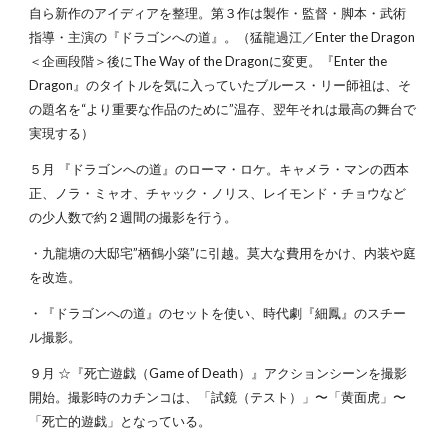
自ら新作のアイディアを整理。第３作は製作・監督・脚本・武術
指導・主演の『ドラゴンへの道』。（猛龍過江／Enter the Dragon
＜企画段階＞後にThe Way of the Dragonに変更。『Enter the
Dragon』のタイトルを気に入っていたブルース・リー師祖は、そ
の題名を“より重要な作品のために”温存、翌年それは最高の舞台で
実現する）
５月 『ドラゴンへの道』のローマ・ロケ。キャメラ・マンの西本
正、ノラ・ミャオ、チャック・ノリス、レイモンド・チョウなど
の少人数で約２週間の撮影を行う。
・九龍塘の大邸宅”栖鶴小築”に引越。莫大な費用をかけ、内装や庭
を改造。
・『ドラゴンへの道』のセットを使い、時代劇『細鳳』のスチー
ル撮影。
９月 ☆『死亡遊戯（Game of Death）』アクションシーンを撮影
開始。撮影時のカチンコは、「試鏡（テスト）」〜「黄面虎」〜
「死亡的遊戯」となっている。