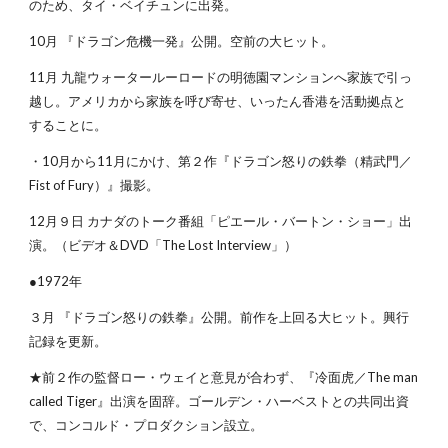
のため、タイ・ベイチュンに出発。
10月 『ドラゴン危機一発』公開。空前の大ヒット。
11月 九龍ウォータールーロードの明徳園マンションへ家族で引っ
越し。アメリカから家族を呼び寄せ、いったん香港を活動拠点と
することに。
・10月から11月にかけ、第２作『ドラゴン怒りの鉄拳（精武門／
Fist of Fury）』撮影。
12月９日 カナダのトーク番組「ピエール・バートン・ショー」出
演。（ビデオ＆DVD「The Lost Interview」）
●1972年
３月 『ドラゴン怒りの鉄拳』公開。前作を上回る大ヒット。興行
記録を更新。
★前２作の監督ロー・ウェイと意見が合わず、『冷面虎／The man
called Tiger』出演を固辞。ゴールデン・ハーベストとの共同出資
で、コンコルド・プロダクション設立。