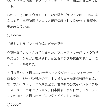
る。アメリカ映画『ドラゴン・ブルース・リー物語』も全米でヒ
ット。
しかし、その日を心待ちにしていた愛息ブランドンは、これに先
立つ３月、主演映画『クロウ／飛翔伝説（The Crow）』撮影中、
事故死していた。
◯1998年
『燃えよドラゴン・特別編』ビデオ発売。
☆英語版でカットされてしまった、ブルース・リーが ＪＫＤ哲学
を語るシーンなどが復刻され、音楽もデジタル技術でドルビーに
リニューアルされた。
８月３日〜２５日 ユニバーサル・スタジオ・コンシューマー・プ
ロダクツ・ジャパン管理の下、ＩＵＭＡ日本振藩國術館全面協力
で、ブルース・リー２５周忌記念、世界初の公式イベント「ブル
ース・リー・エキジビション」日本開催。初来日のリンダ、シャ
ノンが揃って来日しオープニング・イベントに参加。
◯2000年