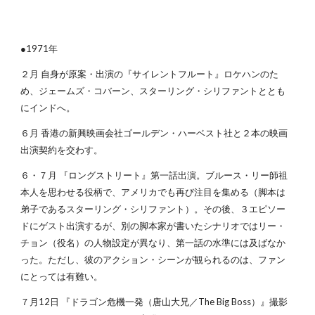
●1971年
２月 自身が原案・出演の『サイレントフルート』ロケハンのた
め、ジェームズ・コバーン、スターリング・シリファントととも
にインドへ。
６月 香港の新興映画会社ゴールデン・ハーベスト社と２本の映画
出演契約を交わす。
６・７月 『ロングストリート』第一話出演。ブルース・リー師祖
本人を思わせる役柄で、アメリカでも再び注目を集める（脚本は
弟子であるスターリング・シリファント）。その後、３エピソー
ドにゲスト出演するが、別の脚本家が書いたシナリオではリー・
チョン（役名）の人物設定が異なり、第一話の水準には及ばなか
った。ただし、彼のアクション・シーンが観られるのは、ファン
にとっては有難い。
７月12日 『ドラゴン危機一発（唐山大兄／The Big Boss）』撮影