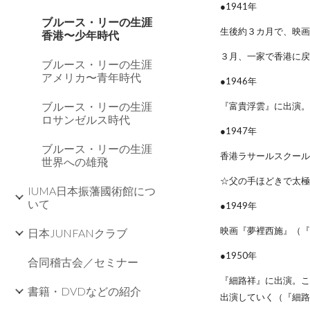
●1941年
ブルース・リーの生涯
生後約３カ月で、映
香港〜少年時代
３月、一家で香港に
ブルース・リーの生涯
アメリカ〜青年時代
●1946年
ブルース・リーの生涯
『富貴浮雲』に出演
ロサンゼルス時代
●1947年
ブルース・リーの生涯
香港ラサールスクー
世界への雄飛
☆父の手ほどきで太
IUMA日本振藩國術館につ
いて
●1949年
映画『夢裡西施』（
日本JUNFANクラブ
●1950年
合同稽古会／セミナー
『細路祥』に出演。こ
書籍・DVDなどの紹介
出演していく（『細