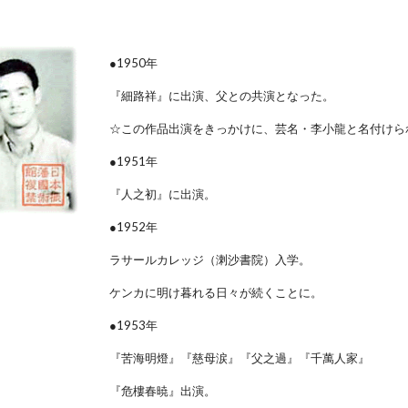
●1950年
『細路祥』に出演、父との共演となった。
☆この作品出演をきっかけに、芸名・李小龍と名付けら
●1951年
『人之初』に出演。
●1952年
ラサールカレッジ（溂沙書院）入学。
ケンカに明け暮れる日々が続くことに。
●1953年
『苦海明燈』『慈母涙』『父之過』『千萬人家』
『危樓春暁』出演。