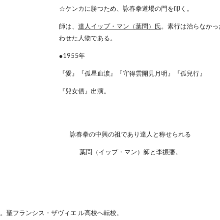
☆ケンカに勝つため、詠春拳道場の門を叩く。
師は、
達人イップ・マン（葉問）氏
。素行は治らなかっ
わせた人物である。
●1955年
『愛』『孤星血涙』『守得雲開見月明』『孤兒行』
『兒女債』出演。
詠春拳の中興の祖であり達人と称せられる
葉問（イップ・マン）師と李振藩。
。聖フランシス・ザヴィエ ル高校へ転校。