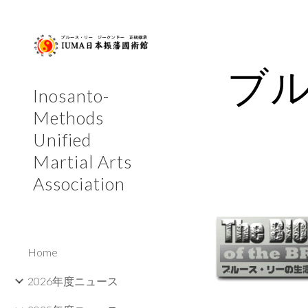
Sk
ブ
Inosanto-
Methods
Unified
Martial Arts
Association
Home
2026年度ニュース