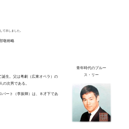
。
けして示しました。
部敬称略
青年時代のブルー
ス・リー
にて誕生。父は粤劇（広東オペラ）の
人の次男である。
ロバート（李振輝）は、８才下であ