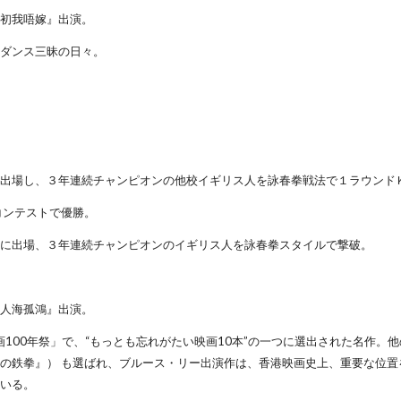
當初我唔嫁』出演。
、ダンス三昧の日々。
に出場し、３年連続チャンピオンの他校イギリス人を詠春拳戦法で１ラウンド
コンテストで優勝。
会に出場、３年連続チャンピオンのイギリス人を詠春拳スタイルで撃破。
『人海孤鴻』出演。
映画100年祭」で、“もっとも忘れがたい映画10本”の一つに選出された名作。
の鉄拳』） も選ばれ、ブルース・リー出演作は、香港映画史上、重要な位置
ている。