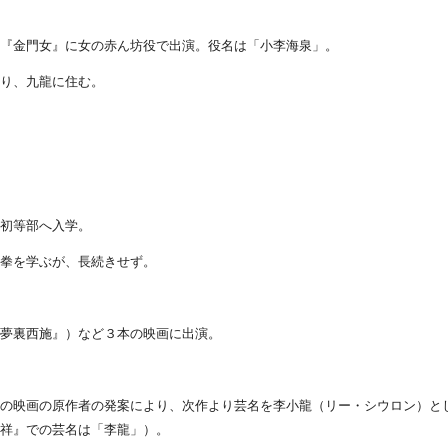
画『金門女』に女の赤ん坊役で出演。役名は「小李海泉」。
戻り、九龍に住む。
。
ル初等部へ入学。
極拳を学ぶが、長続きせず。
『夢裏西施』）など３本の映画に出演。
の映画の原作者の発案により、次作より芸名を李小龍（リー・シウロン）と
路祥』での芸名は「李龍」）。