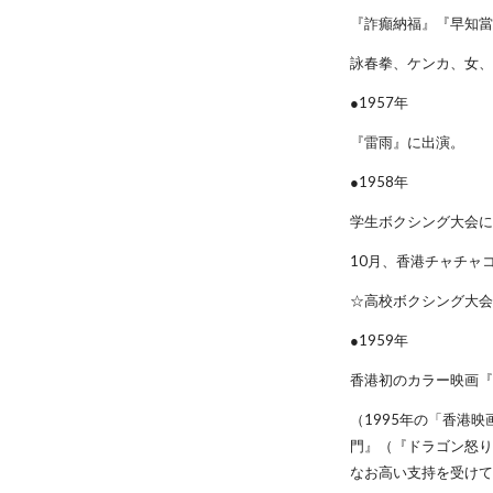
『詐癲納福』『早知
詠春拳、ケンカ、女
●1957年
『雷雨』に出演。
●1958年
学生ボクシング大会
10月、香港チャチャ
☆高校ボクシング大
●1959年
香港初のカラー映画
（1995年の「香港
門』（『ドラゴン怒り
なお高い支持を受け