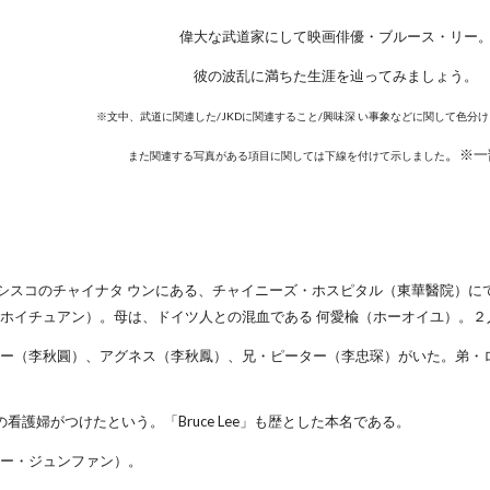
偉大な武道家にして映画俳優・ブルース・リー
彼の波乱に満ちた生涯を辿ってみましょう。
※文中、武道に関連した/JKDに関連すること/興味深 い事象などに関して色分
。※一
また関連する写真がある項目に関しては下線を付けて示しました
ランシスコのチャイナタ ウンにある、チャイニーズ・ホスピタル（東華醫院）
ホイチュアン）。母は、ドイツ人との混血である 何愛楡（ホーオイユ）。２
ビー（李秋圓）、アグネス（李秋鳳）、兄・ピーター（李忠琛）がいた。弟・
院の看護婦がつけたという。「Bruce Lee」も歴とした本名である。
リー・ジュンファン）。