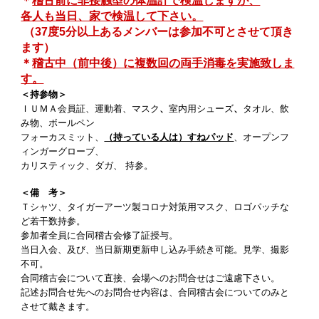
＊
稽古前に非接触型の体温計で検温しますが、
各人も当日、家で検温して下さい。
（37度5分以上あるメンバーは参加不可とさせて頂き
ます）
＊
稽古中（前中後）に複数回の両手消毒を実施致しま
す。
＜持参物＞
ＩＵＭＡ会員証、運動着、マスク
、
室内用シューズ
、
タオル、飲
み物、ボールペン
フォーカスミット、
（持っている人は）すねパッド
、オープンフ
ィンガーグローブ、
カリスティック、ダガ、 持参。
＜備 考＞
Ｔシャツ、タイガーアーツ製コロナ対策用マスク、ロゴパッチな
ど若干数持参。
参加者全員に合同稽古会修了証授与。
当日入会、及び、当日新期更新申し込み手続き可能。見学、撮影
不可。
合同稽古会について直接、会場へのお問合せはご遠慮下さい。
記述お問合せ先へのお問合せ内容は、合同稽古会についてのみと
させて戴きます。