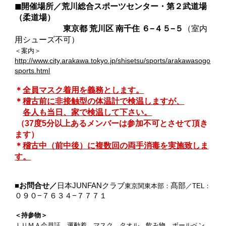
◼︎
開催場所／
荒川総合スポーツセンター・第２武道場
（柔道場）
東京都 荒川区 南千住 ６−４５−５
（室内
用シューズ不可）
＜案内＞
http://www.city.arakawa.tokyo.jp/shisetsu/sports/arakawasogo
sports.html
＊
全員マスク着用を義務とします。
＊
稽古前に非接触型の体温計で検温しますが、
各人も当日、家で検温して下さい。
（37度5分以上あるメンバーは参加不可とさせて頂き
ます）
＊
稽古中（前中後）に複数回の両手消毒を実施致しま
す。
■お問合せ／
日本JUNFANクラブ
髙部
東京関東本部：
／
TEL：
０９０−７６３４−７７７１
＜持参物＞
ＩＵＭＡ会員証、運動着、マスク、タオル、飲み物、ボールペン