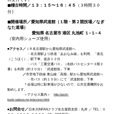
◼︎稽古時間／１３：１５〜１６：４５
（３時間３０
）
分
◼︎
開催場所／愛知県武道館（１階・第２競技場／なぎ
なた道場）
愛知県 名古屋市 港区 丸池町 １−１−４
（室内用シューズ使用）
■
アクセス／
ＪＲ名古屋駅から愛知県武道館へ
・名古屋駅より鉄道「あおなみ線」を利用、「港北
（こうほく）」駅下車、徒歩１２分
・バス「三重交通バス」（名鉄バスセンター３階２
番）を利用（約３０分）「武道館前」下車
／
市営地下鉄線 東山線「高畑」駅から愛知県武道館へ
・市バス（約１５分）にて「武道館前」下車
＊会場は特に駐車場が少ないので、公共交通機関をお
勧めします。
＜アクセス案内＞
http://aichi-
budo.sakura.ne.jp/access.html
お問合せ／
■
日本JUNFANクラブ名古屋西支部：丸井 ／ TEL：０