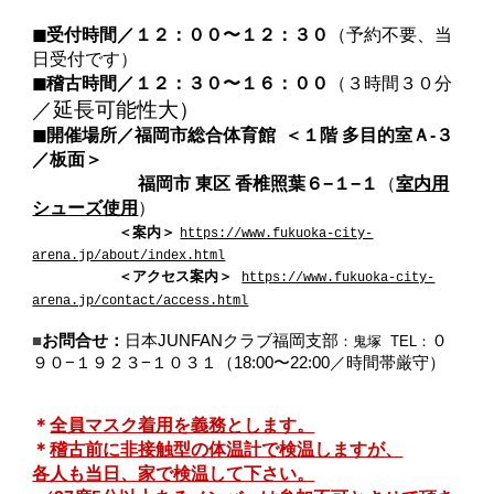
◼︎受付時間／１２：００〜１２：３０
（予約不要、当
日受付です）
◼︎稽古時間／１２：３０〜１６：００
（３時間３０分
／延長可能性大）
◼︎
開催場所／福岡市総合体育館
＜１階 多目的室Ａ-３
／板面＞
福岡市 東区 香椎照葉６−１−１
（
室内用
シューズ使用
）
＜案内＞
https://www.fukuoka-city-
arena.jp/about/index.html
＜アクセス案内＞
https://www.fukuoka-city-
arena.jp/contact/access.html
■
お問合せ：
日本JUNFANクラブ福岡支部
０
：鬼塚
TEL：
９０−１９２３−１０３１（18:00〜22:00／時間帯厳守）
＊
全員マスク着用を義務とします。
＊
稽古前に非接触型の体温計で検温しますが、
各人も当日、家で検温して下さい。