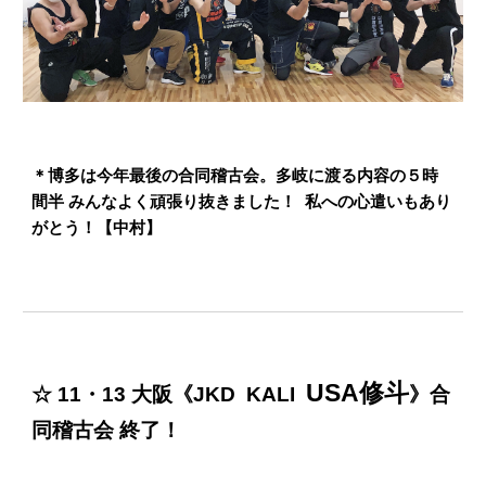
＊博多は今年最後の合同稽古会。多岐に渡る内容の５時
間半 みんなよく頑張り抜きました！ 私への心遣いもあり
がとう！【中村】
USA修斗
☆ 11・13 大阪《JKD KALI
》合
同稽古会 終了！