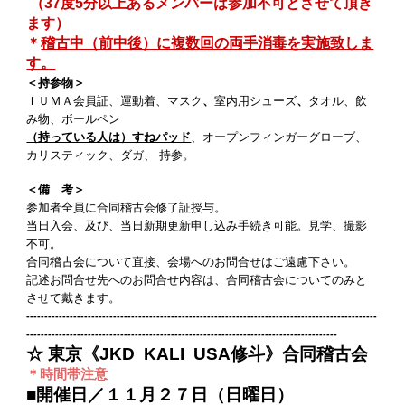
（37度5分以上あるメンバーは参加不可とさせて頂き
ます）
＊
稽古中（前中後）に複数回の両手消毒を実施致しま
す。
＜持参物＞
ＩＵＭＡ会員証、運動着、マスク
、
室内用シューズ
、
タオル、飲
み物、ボールペン
（持っている人は）すねパッド
、オープンフィンガーグローブ、
カリスティック、ダガ、 持参。
＜備 考＞
参加者全員に合同稽古会修了証授与。
当日入会、及び、当日新期更新申し込み手続き可能。見学、撮影
不可。
合同稽古会について直接、会場へのお問合せはご遠慮下さい。
記述お問合せ先へのお問合せ内容は、合同稽古会についてのみと
させて戴きます。
-------------------------------------------------------------------------------------------------
--------------------------------------------------------------------------------------
☆ 東京《JKD KALI USA修斗》合同稽古会
＊時間帯注意
■開催日／１１月２７日（日曜日）