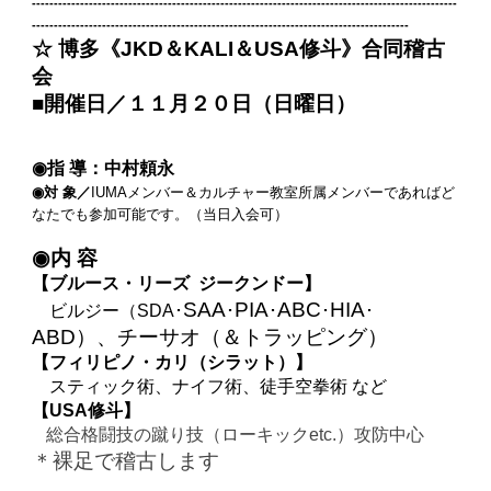
-------------------------------------------------------------------------------------------------
--------------------------------------------------------------------------------------
☆ 博多《JKD＆KALI＆USA修斗》合同稽古
会
■開催日／１１月２０日（日曜日）
◉指 導：中村頼永
◉対 象／
IUMAメンバー＆カルチャー教室所属メンバーであればど
なたでも参加可能です。（当日入会可）
◉内 容
【ブルース・リーズ ジークンドー】
SAA
PIA
ABC
HIA
ビルジー（SDA･
･
･
･
･
ABD）、チーサオ（＆トラッピング）
【フィリピノ・カリ（シラット）】
スティック術、ナイフ術、徒手空拳術 など
【USA修斗】
総合格闘技の蹴り技（ローキックetc.）攻防中心
＊裸足で稽古します