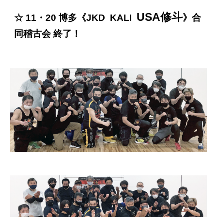
USA修斗
☆ 11・20 博多《JKD KALI
》合
同稽古会 終了！