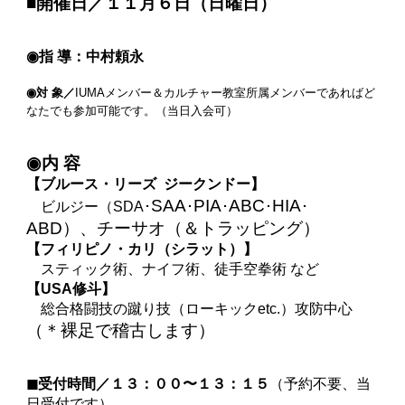
■開催日／１１月６日（日曜日）
◉指 導：中村頼永
◉対 象／
IUMAメンバー＆カルチャー教室所属メンバーであればど
なたでも参加可能です。（当日入会可）
◉内 容
【ブルース・リーズ ジークンドー】
SAA
PIA
ABC
HIA
ビルジー（SDA･
･
･
･
･
ABD）、チーサオ（＆トラッピング）
【フィリピノ・カリ（シラット）】
スティック術、ナイフ術、徒手空拳術 など
【USA修斗】
総合格闘技の蹴り技（ローキックetc.）攻防中心
（＊裸足で稽古します）
◼︎受付時間／１３：００〜１３：１５
（予約不要、当
日受付です）