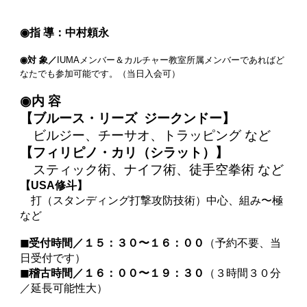
◉指 導：中村頼永
◉対 象／
IUMAメンバー＆カルチャー教室所属メンバーであればど
なたでも参加可能です。（当日入会可）
◉内 容
【ブルース・リーズ ジークンドー】
ビルジー、チーサオ、トラッピング など
【フィリピノ・カリ（シラット）】
スティック術、ナイフ術、徒手空拳術 など
【USA修斗】
打（スタンディング打撃攻防技術）中心、組み〜極
など
◼︎受付時間／１５：３０〜１６：００
（予約不要、当
日受付です）
◼︎稽古時間／１６：００〜１９：３０
（３時間３０分
／延長可能性大）