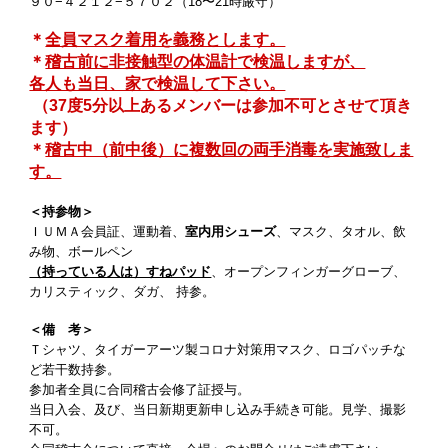
９０−４２１２−５７０２（18〜21時厳守）
＊
全員マスク着用を義務とします。
＊
稽古前に非接触型の体温計で検温しますが、
各人も当日、家で検温して下さい。
（37度5分以上あるメンバーは参加不可とさせて頂き
ます）
＊
稽古中（前中後）に複数回の両手消毒を実施致しま
す。
＜持参物＞
ＩＵＭＡ会員証、運動着、
室内用シューズ
、マスク、タオル、飲
み物、ボールペン
（持っている人は）すねパッド
、オープンフィンガーグローブ、
カリスティック、ダガ、 持参。
＜備 考＞
Ｔシャツ、タイガーアーツ製コロナ対策用マスク、ロゴパッチな
ど若干数持参。
参加者全員に合同稽古会修了証授与。
当日入会、及び、当日新期更新申し込み手続き可能。見学、撮影
不可。