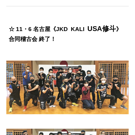
USA修斗
☆ 11・6 名古屋《JKD KALI
》
合同稽古会 終了！