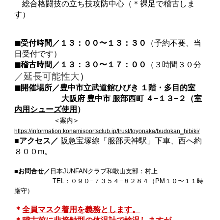
総合格闘技の立ち技攻防中心（＊裸足で稽古しま
す）
◼︎受付時間／１３：００〜１３：３０
（予約不要、当
日受付です）
◼︎稽古時間／１３：３０〜１７：００
（３時間３０分
／延長可能性大
）
◼︎
開催場所
／豊中市立武道館ひびき １階・多目的室
大阪府 豊中市 服部西町 ４−１３−２（
室
内用シューズ使用
）
＜案内＞
https://information.konamisportsclub.jp/trust/toyonaka/budokan_hibiki/
■アクセス／
阪急宝塚線「服部天神駅」下車、西へ約
８００m。
■お問合せ／
日本JUNFANクラブ和歌山支部：村上
TEL：０９０−７３５４−８２８４（PM１０〜１１時
厳守）
＊
全員マスク着用を義務とします。