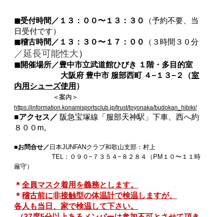
◼︎受付時間／１３：００〜１３：３０
（予約不要、当
日受付です）
◼︎稽古時間／１３：３０〜１７：００
（３時間３０分
／延長可能性大
）
◼︎
開催場所
／豊中市立武道館ひびき １階・多目的室
大阪府 豊中市 服部西町 ４−１３−２（
室
内用シューズ使用
）
＜案内＞
https://information.konamisportsclub.jp/trust/toyonaka/budokan_hibiki/
■アクセス／
阪急宝塚線「服部天神駅」下車、西へ約
８００m。
■お問合せ／
日本JUNFANクラブ和歌山支部：村上
TEL：０９０−７３５４−８２８４（PM１０〜１１時
厳守）
＊
全員マスク着用を義務とします。
＊
稽古前に非接触型の体温計で検温しますが、
各人も当日、家で検温して下さい。
（37度5分以上あるメンバーは参加不可とさせて頂き