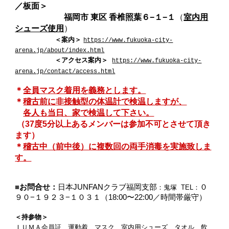
／板面＞
福岡市 東区 香椎照葉６−１−１
（
室内用
シューズ使用
）
＜案内＞
https://www.fukuoka-city-
arena.jp/about/index.html
＜アクセス案内＞
https://www.fukuoka-city-
arena.jp/contact/access.html
＊
全員マスク着用を義務とします。
＊
稽古前に非接触型の体温計で検温しますが、
各人も当日、家で検温して下さい。
（37度5分以上あるメンバーは参加不可とさせて頂き
ます）
＊
稽古中（前中後）に複数回の両手消毒を実施致しま
す。
■
お問合せ：
日本JUNFANクラブ福岡支部
０
：鬼塚
TEL：
９０−１９２３−１０３１（18:00〜22:00／時間帯厳守）
＜持参物＞
ＩＵＭＡ会員証、運動着、マスク、室内用シューズ、タオル、飲