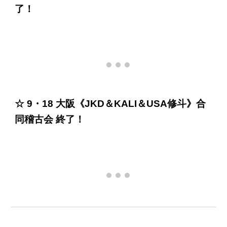
了！
☆ 9・18 大阪《JKD＆KALI＆USA修斗》合
同稽古会 終了！