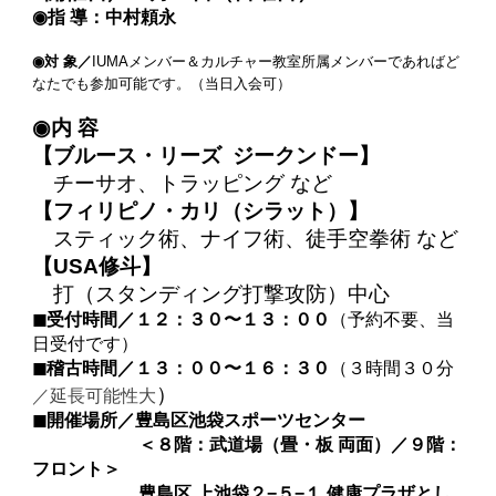
◉指 導：中村頼永
◉対 象／
IUMAメンバー＆カルチャー教室所属メンバーであればど
なたでも参加可能です。（当日入会可）
◉内 容
【ブルース・リーズ ジークンドー】
チーサオ、トラッピング など
【フィリピノ・カリ（シラット）】
スティック術、ナイフ術、徒手空拳術 など
【USA修斗】
打（スタンディング打撃攻防）中心
◼︎受付時間／１２：３０〜１３：００
（予約不要、当
日受付です）
◼︎稽古時間／１３：００〜１６：３０
（３時間３０分
）
／延長可能性大
◼︎
開催場所／豊島区池袋スポーツセンター
＜８階：武道場（畳・板 両面）／９階：
フロント＞
豊島区 上池袋２−５−１ 健康プラザとし