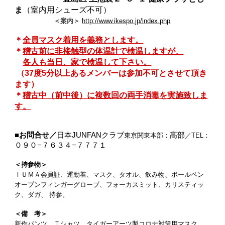
ま
（室内用シューズ不可）
＜案内＞
http://www.ikespo.jp/index.php
＊
全員マスク着用を義務とします。
＊
稽古前に非接触型の体温計で検温しますが、
各人も当日、家で検温して下さい。
（37度5分以上あるメンバーは参加不可とさせて頂き
ます）
＊
稽古中（前中後）に複数回の両手消毒を実施致しま
す。
■お問合せ／
日本JUNFANクラブ
髙部
東京関東本部：
／
TEL：
０９０−７６３４−７７７１
＜持参物＞
ＩＵＭＡ会員証、運動着、マスク、タオル、飲み物、ボールペン
オープンフィンガーグローブ、フォーカスミット、カリスティッ
ク、ダガ、 持参。
＜備 考＞
新作パンツ、Ｔシャツ、タイガーアーツ製コロナ対策用マスク、