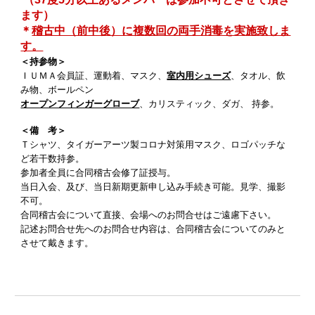
ます）
＊
稽古中（前中後）に複数回の両手消毒を実施致しま
す。
＜持参物＞
ＩＵＭＡ会員証、運動着、マスク、
室内用シューズ
、タオル、飲
み物、ボールペン
オープンフィンガーグローブ
、カリスティック、ダガ、 持参。
＜備 考＞
Ｔシャツ、タイガーアーツ製コロナ対策用マスク、ロゴパッチな
ど若干数持参。
参加者全員に合同稽古会修了証授与。
当日入会、及び、当日新期更新申し込み手続き可能。見学、撮影
不可。
合同稽古会について直接、会場へのお問合せはご遠慮下さい。
記述お問合せ先へのお問合せ内容は、合同稽古会についてのみと
させて戴きます。