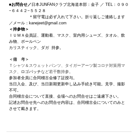
■お問合せ／
日本JUNFANクラブ北海道本部：金子 ／ TEL：０９０
−６４４２−５５２８
＊留守電は必ず入れて下さい。折り返しご連絡します
／メール：kanejeet@gmail.com
＜持参物＞
ＩＵＭＡ会員証、運動着、マスク、室内用シューズ、タオル、飲
み物、ボールペン
カリスティック、ダガ 持参。
＜備 考＞
Ｔシャツ＆スウェットパンツ、タイガーアーツ製コロナ対策用マ
スク、
ロゴパッチ
など若干数持参。
参加者全員に合同稽古会修了証授与。
当日入会、及び、当日新期更新申し込み手続き可能。見学、撮影
不可。
合同稽古会について直接、会場へのお問合せはご遠慮下さい。
記述お問合せ先へのお問合せ内容は、合同稽古会についてのみと
させて戴きます。