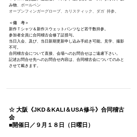
み物
、ボールペン
オープンフィンガーグローブ、カリスティック、ダガ 持参。
＜備 考＞
新作Ｔシャツ＆新作スウェットパンツなど若干数持参。
参加者全員に合同稽古会修了証授与。
当日入会、及び、当日新期更新申し込み手続き可能。見学、撮影
不可。
合同稽古会について直接、会場へのお問合せはご遠慮下さい。
記述お問合せ先へのお問合せ内容は、合同稽古会についてのみと
させて戴きます。
☆ 大阪《JKD＆KALI＆USA修斗》合同稽古
会
■開催日／９月１８日（日曜日）