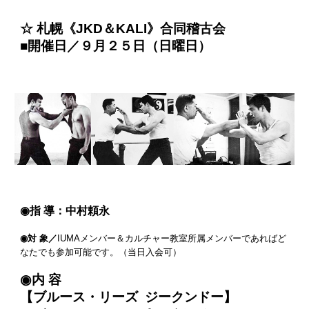
☆ 札幌《JKD＆KALI》合同稽古会
■開催日／９月２５日（日曜日）
◉指 導：中村頼永
◉対 象／
IUMAメンバー＆カルチャー教室所属メンバーであればど
なたでも参加可能です。（当日入会可）
◉内 容
【ブルース・リーズ ジークンドー】