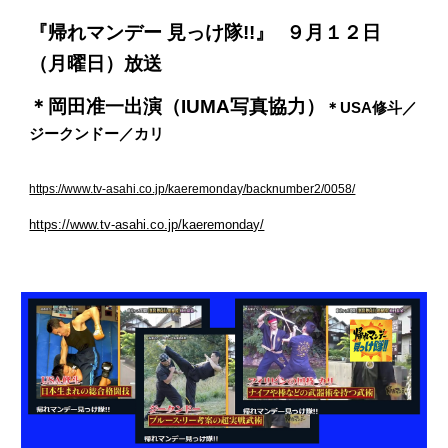
『帰れマンデー 見っけ隊!!』
９月１２日
（月曜日）放送
＊岡田准一出演（IUMA写真協力）
＊USA修斗／
ジークンドー／カリ
https://www.tv-asahi.co.jp/kaeremonday/backnumber2/0058/
https://www.tv-asahi.co.jp/kaeremonday/