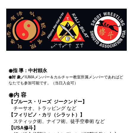
◉指 導：中村頼永
◉対 象／
IUMAメンバー＆カルチャー教室所属メンバーであればど
なたでも参加可能です。（当日入会可）
◉内 容
【ブルース・リーズ ジークンドー】
チーサオ、トラッピング など
【フィリピノ・カリ（シラット）】
スティック術、ナイフ術、徒手空拳術 など
【USA修斗】