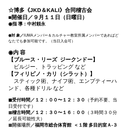
☆博多《JKD＆KALI》合同稽古会
■開催日／９月１１日（日曜日）
◉指 導：中村頼永
◉対 象／
IUMAメンバー＆カルチャー教室所属メンバーであればど
なたでも参加可能です。（当日入会可）
◉内 容
【ブルース・リーズ ジークンドー】
ビルジー、トラッピング など
【フィリピノ・カリ（シラット）】
スティック術、ナイフ術、エンプティーハ
ンド、各種ドリル など
◼︎受付時間／１２：００〜１２：３０
（予約不要、当
日受付です）
◼︎
稽古時間／１２：３０〜１６：００
（３時間３０分
／延長可能性大）
◼︎
開催場所／
福岡市総合体育館
＜１階 多目的室Ａ-３