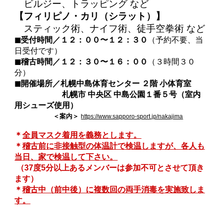
ビルジー、トラッピング など
【フィリピノ・カリ（シラット）】
スティック術、ナイフ術、徒手空拳術 など
◼︎受付時間／１２：００〜１２：３０
（予約不要、当
日受付です）
◼︎稽古時間／１２：３０〜１６：００
（３時間３０
分）
◼︎
開催場所／札幌中島体育センター ２階 小体育室
札幌市 中央区 中島公園１番５号（室内
用シューズ使用）
＜案内＞
https://www.sapporo-sport.jp/nakajima
＊
全員マスク着用を義務とします。
＊
稽古前に非接触型の体温計で検温しますが、各人も
当日、家で検温して下さい。
（37度5分以上あるメンバーは参加不可とさせて頂き
ます）
＊
稽古中（前中後）に複数回の両手消毒を実施致しま
す。