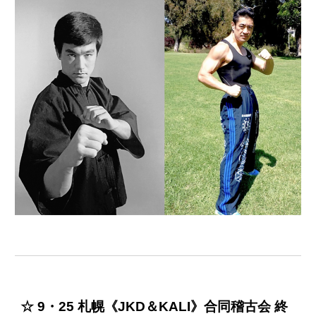
☆ 9・25 札幌《JKD＆KALI》合同稽古会 終