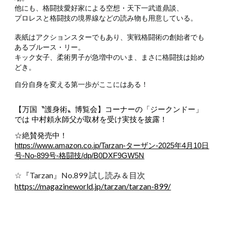
他にも、格闘技愛好家による空想・天下一武道鼎談、
プロレスと格闘技の境界線などの読み物も用意している。
表紙はアクションスターでもあり、実戦格闘術の創始者でも
あるブルース・リー。
キック女子、柔術男子が急増中のいま、まさに格闘技は始め
どき。
自分自身を変える第一歩がここにはある！
【万国〝護身術〟博覧会】コーナーの「ジークンドー」
では 中村頼永師父が取材を受け実技を披露！
☆絶賛発売中！
https://www.amazon.co.jp/Tarzan-ターザン-2025年4月10日
号-No-899号-格闘技/dp/B0DXF9GW5N
☆『Tarzan』No.899 試し読み＆目次
https://magazineworld.jp/tarzan/tarzan-899/