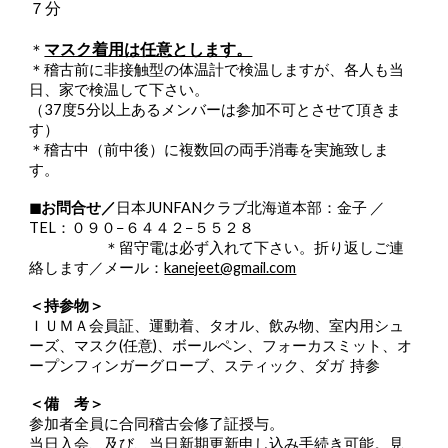
７分
マスク着用は任意とします。
＊
＊稽古前に非接触型の体温計で検温しますが、各人も当
日、家で検温して下さい。
（37度5分以上あるメンバーは参加不可とさせて頂きま
す）
＊稽古中（前中後）に複数回の両手消毒を実施致しま
す。
◼︎お問合せ／
日本JUNFANクラブ北海道本部：金子 ／
TEL：０９０−６４４２−５５２８
＊留守電は必ず入れて下さい。折り返しご連
絡します／メール：
kanejeet@gmail.com
＜持参物＞
ＩＵＭＡ会員証、運動着、タオル、飲み物、室内用シュ
ーズ、マスク(任意)、ボールペン、フォーカスミット、オ
ープンフィンガーグローブ、スティック、ダガ 持参
＜備 考＞
参加者全員に合同稽古会修了証授与。
当日入会、及び、当日新期更新申し込み手続き可能。見