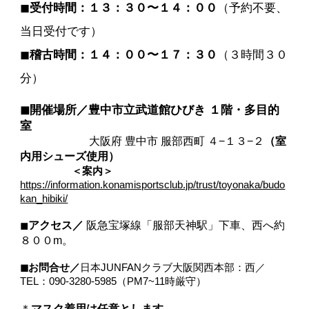
◼︎
受付時間：１３：３０〜１４：００
（予約不要、
当日受付です）
◼︎
稽古時間：１４：００〜１７：３０
（３時間３０
分）
◼︎開催場所／豊中市立武道館ひびき １階・多目的
室
大阪府 豊中市 服部西町 ４−１３−２
（室
内用シューズ使用）
＜案内＞
https://information.konamisportsclub.jp/trust/toyonaka/budo
kan_hibiki/
◼︎
アクセス／
阪急宝塚線「服部天神駅」下車、西へ約
８００m。
◼︎お問合せ／
日本JUNFANクラブ大阪関西本部：西／
TEL：090-3280-5985（PM7~11時厳守）
＊
マスク着用は任意とします。