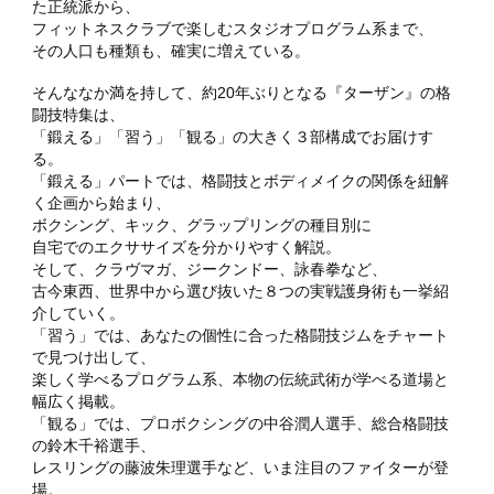
た正統派から、
フィットネスクラブで楽しむスタジオプログラム系まで、
その人口も種類も、確実に増えている。
そんななか満を持して、約20年ぶりとなる『ターザン』の格
闘技特集は、
「鍛える」「習う」「観る」の大きく３部構成でお届けす
る。
「鍛える」パートでは、格闘技とボディメイクの関係を紐解
く企画から始まり、
ボクシング、キック、グラップリングの種目別に
自宅でのエクササイズを分かりやすく解説。
そして、クラヴマガ、ジークンドー、詠春拳など、
古今東西、世界中から選び抜いた８つの実戦護身術も一挙紹
介していく。
「習う」では、あなたの個性に合った格闘技ジムをチャート
で見つけ出して、
楽しく学べるプログラム系、本物の伝統武術が学べる道場と
幅広く掲載。
「観る」では、プロボクシングの中谷潤人選手、総合格闘技
の鈴木千裕選手、
レスリングの藤波朱理選手など、いま注目のファイターが登
場。