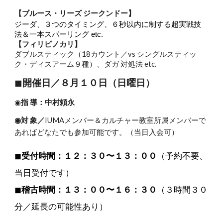
【ブルース・リーズ ジークンドー】
ジーダ、３つのタイミング、６秒以内に制する超実戦技
法＆一本スパーリング etc.
【フィリピノカリ】
ダブルスティック（18カウント／vs シングルスティッ
ク・ディスアーム９種）、ダガ 対処法 etc.
◼︎
開催日／８月１０日（日曜日）
◉
指 導：中村頼永
◉対 象／
IUMAメンバー＆カルチャー教室所属メンバーで
あればどなたでも参加可能です。（当日入会可）
◼︎
受付時間：１２：３０〜１３：００
（予約不要、
当日受付です）
◼︎
稽古時間：１３：００〜１６：３０
（３時間３０
分／延長の可能性あり）