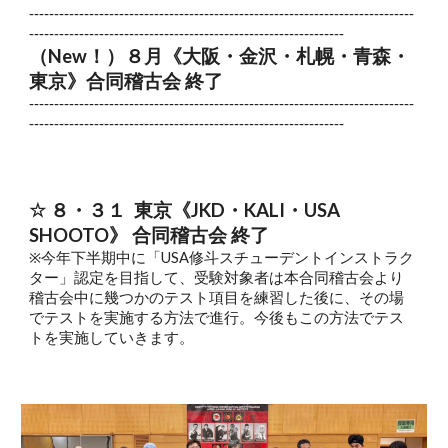
-----------------------------------------------------------------------------
---------------------------------------------------------------
（New！）８
月《大阪・
金沢
・
札幌
・青森
・
東京》合同稽古会 終了
-----------------------------------------------------------------------------
---------------------------------------------------------------
☆
８
・
３１
東京《JKD・KALI・USA
SHOOTO》 合同稽古会 終了
※
今年下半期中に「USA修斗スチューデントインストラク
ター」認定を目指して、受験対象者は本合同稽古会より
稽古会中に幾つかのテスト項目を練習した後に、その場
でテストを実施する方法で進行。今後もこの方法でテス
トを実施していきます。