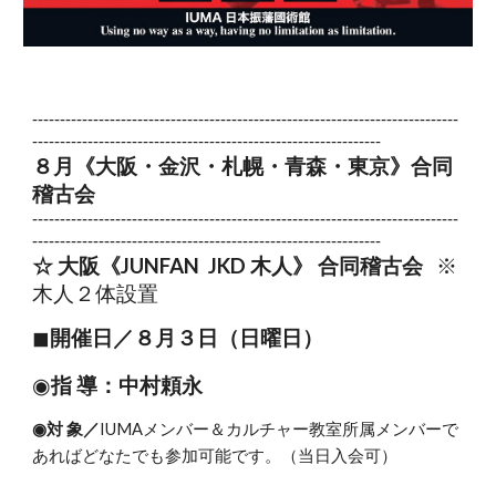
-----------------------------------------------------------------------------
---------------------------------------------------------------
８
月《大阪・金沢・札幌・青森・東京》合同
稽古会
-----------------------------------------------------------------------------
---------------------------------------------------------------
☆ 大阪《JUNFAN JKD 木人》 合同稽古会
※
木人２体設置
◼︎
開催日／８月３日（日曜日）
◉
指 導：中村頼永
◉対 象／
IUMAメンバー＆カルチャー教室所属メンバーで
あればどなたでも参加可能です。（当日入会可）