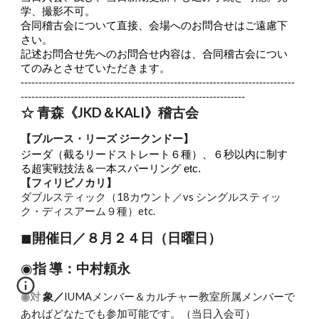
学、撮影不可。
合同稽古会について直接、会場へのお問合せはご遠慮下
さい。
記述お問合せ先へのお問合せ内容は、合同稽古会につい
てのみとさせていただきます。
-----------------------------------------------------------------------------
---------------------------------------------------------------
☆ 青森《JKD＆KALI》稽古会
【ブルース・リーズ ジークンドー】
ジーダ（截るリードストレート６種）、６秒以内に制す
る超実戦技法＆一本スパーリング etc.
【フィリピノカリ】
ダブルスティック（18カウント／vs シングルスティッ
ク・ディスアーム９種）etc.
◼︎
開催日／８月２４日（日曜日）
◉
指 導：中村頼永
◉対 象／
IUMAメンバー＆カルチャー教室所属メンバーで
あればどなたでも参加可能です。（当日入会可）