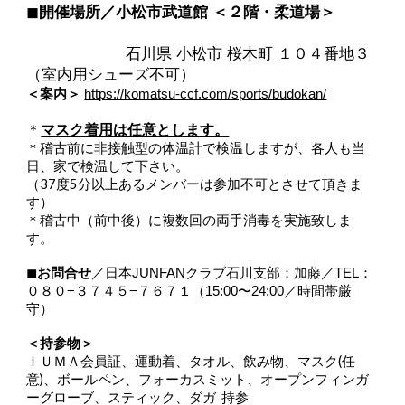
◼︎
開催場所／小松市武道館 ＜２階・柔道場＞
石川県 小松市 桜木町 １０４番地３
（室内用シューズ不可）
＜案内＞
https://komatsu-ccf.com/sports/budokan/
＊
マスク着用は任意とします。
＊稽古前に非接触型の体温計で検温しますが、各人も当
日、家で検温して下さい。
（37度5分以上あるメンバーは参加不可とさせて頂きま
す）
＊稽古中（前中後）に複数回の両手消毒を実施致しま
す。
◼︎
お問合せ
／
日本JUNFANクラブ石川支部：加藤／TEL：
０８０−３７４５−７６７１（15:00〜24:00／時間帯厳
守）
＜持参物＞
ＩＵＭＡ会員証、運動着、タオル、飲み物、マスク(任
意)、ボールペン、フォーカスミット、オープンフィンガ
ーグローブ、スティック、ダガ 持参