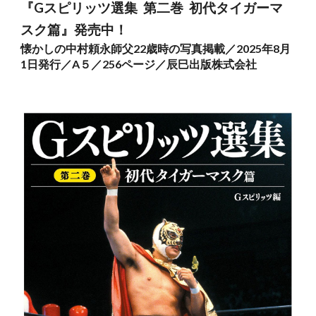
『
Gスピリッツ選集 第二巻 初代タイガーマ
スク篇
』発売中！
懐かしの中村頼永師父22歳時の写真掲載／2025年8月
1日発行／A５／256ページ／辰巳出版株式会社