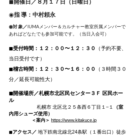
◼︎
開催日／８月１７日（日曜日）
◉
指 導：中村頼永
◉対 象／
IUMAメンバー＆カルチャー教室所属メンバーで
あればどなたでも参加可能です。（当日入会可）
◼︎
受付時間：１２：００〜１２：３０
（予約不要、
当日受付です）
◼︎
稽古時間：１２：３０〜１６：００
（３時間３０
分／延長可能性大）
◼︎開催場所／札幌市北区民センター３Ｆ 区民ホー
ル
札幌市 北区北２５条西６丁目１−１
（室
内用シューズ使用）
＜案内＞
https://www.kitakuce.jp
◼︎
アクセス／
地下鉄南北線北24条駅（１番出口）徒歩