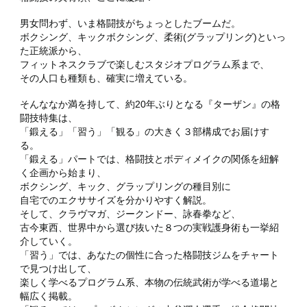
男女問わず、いま格闘技がちょっとしたブームだ。
ボクシング、キックボクシング、柔術(グラップリング)といっ
た正統派から、
フィットネスクラブで楽しむスタジオプログラム系まで、
その人口も種類も、確実に増えている。
そんななか満を持して、約20年ぶりとなる『ターザン』の格
闘技特集は、
「鍛える」「習う」「観る」の大きく３部構成でお届けす
る。
「鍛える」パートでは、格闘技とボディメイクの関係を紐解
く企画から始まり、
ボクシング、キック、グラップリングの種目別に
自宅でのエクササイズを分かりやすく解説。
そして、クラヴマガ、ジークンドー、詠春拳など、
古今東西、世界中から選び抜いた８つの実戦護身術も一挙紹
介していく。
「習う」では、あなたの個性に合った格闘技ジムをチャート
で見つけ出して、
楽しく学べるプログラム系、本物の伝統武術が学べる道場と
幅広く掲載。