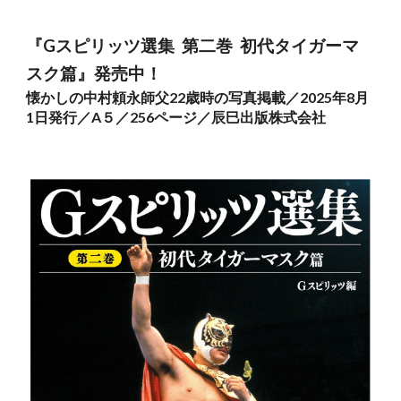
『Gスピリッツ選集 第二巻 初代タイガーマ
スク篇』発売中！
懐かしの中村頼永師父22歳時の写真掲載／2025年8月
1日発行／A５／256ページ／辰巳出版株式会社