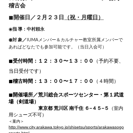
稽古会
◼︎
開催日／２月２３日
（祝・月曜日）
◉
指 導：中村頼永
◉対 象／
IUMAメンバー＆カルチャー教室所属メンバーで
あればどなたでも参加可能です。（当日入会可）
◼︎
受付時間：１２：３０〜１３：００
（予約不要、
当日受付です）
◼︎
稽古時間：１３：００〜１７：００
（４時間）
◼︎
開催場所／荒川総合スポーツセンター・第１武道
場（剣道場）
東京都 荒川区 南千住 ６−４５−５
（室内
用シューズ不可）
＜案内＞
http://www.city.arakawa.tokyo.jp/shisetsu/sports/arakawasogo