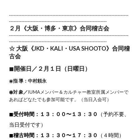
-----------------------------------------------------------------------------
---------------------------------------------------------------
２
月《大阪・博多・東京》合同稽古会
-----------------------------------------------------------------------------
---------------------------------------------------------------
☆ 大阪
《JKD・KALI・USA SHOOTO》合同稽
古会
◼︎
開催日／２月１日（日曜日）
◉
指 導：中村頼永
◉対 象／
IUMAメンバー＆カルチャー教室所属メンバーで
あればどなたでも参加可能です。（当日入会可）
◼︎
受付時間：１３：００〜１３：３０
（予約不要、
当日受付です）
◼︎
稽古時間：１３：３０〜１７：３０
（４時間）