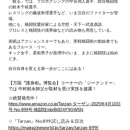
「観る」では、プロボクシングの中谷潤人選手、総合格闘技
の鈴木千裕選手、
レスリングの藤波朱理選手など、いま注目のファイターが登
場。
他にも、格闘技愛好家による空想・天下一武道鼎談、
プロレスと格闘技の境界線などの読み物も用意している。
表紙はアクションスターでもあり、実戦格闘術の創始者でも
あるブルース・リー。
キック女子、柔術男子が急増中のいま、まさに格闘技は始め
どき。
自分自身を変える第一歩がここにはある！
【万国〝護身術〟博覧会】コーナーの「ジークンドー」
では 中村頼永師父が取材を受け実技を披露！
☆絶賛発売中！
https://www.amazon.co.jp/Tarzan-ターザン-2025年4月10日
号-No-899号-格闘技/dp/B0DXF9GW5N
☆『Tarzan』No.899 試し読み＆目次
https://magazineworld.jp/tarzan/tarzan-899/