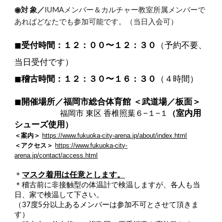
◉対 象／
IUMAメンバー＆カルチャー教室所属メンバーで
あればどなたでも参加可能です。（当日入会可）
◼︎
受付時間：１２：００〜１２：３０
（予約不要、
当日受付です）
◼︎
稽古時間：１２：３０〜１６：３０
（４時間）
◼︎
開催場所／福岡市総合体育館 ＜武道場／板面＞
室内用
福岡市 東区 香椎照葉６−１−１
（
シューズ使用
）
＜案内＞
https://www.fukuoka-city-arena.jp/about/index.html
＜アクセス＞
https://www.fukuoka-city-
arena.jp/contact/access.html
マスク着用は任意とします。
＊
＊稽古前に非接触型の体温計で検温しますが、各人も当
日、家で検温して下さい。
（37度5分以上あるメンバーは参加不可とさせて頂きま
す）