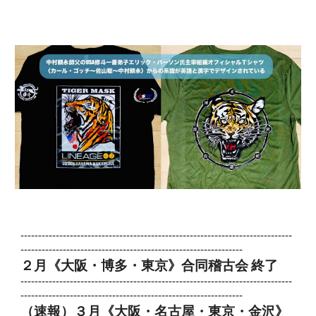
-----------------------------------------------------------------------------
---------------------------------------------------------------
２
月《大阪・
博多
・東京》合同稽古会 終了
-----------------------------------------------------------------------------
---------------------------------------------------------------
（速報）３
月《大阪・
名古屋
・東京
・金沢
》