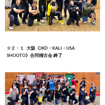
☆
２
・
１
大阪
《JKD・KALI・USA
SHOOTO》合同稽古会
終了