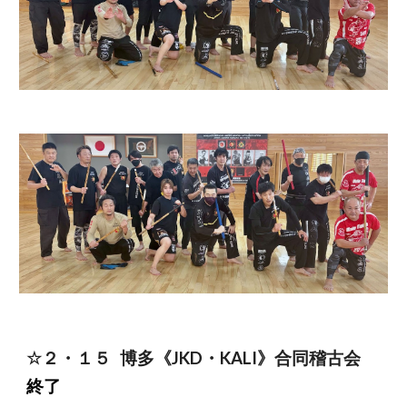
☆２・
１５
博多
《JKD・KALI》合同稽古会
終了