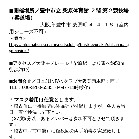
◼︎
開催場所／豊中市立 柴原体育館 ２階 第２競技場
（柔道場）
大阪府 豊中市 柴原町 ４−４−１８（室内
用シューズ不可）
＜案内＞
https://information.konamisportsclub.jp/trust/toyonaka/shibahara_g
ymnasium/
◼︎アクセス／
大阪モノレール「柴原駅」より東へ約50ｍ
徒歩約1分
◼︎お問合せ／
日本JUNFANクラブ大阪関西本部：西／
TEL：090-3280-5985（PM7~11時厳守）
＊
マスク着用は任意とします。
＊稽古前に非接触型の体温計で検温しますが、各人も当
日、家で検温して下さい。
（37度5分以上あるメンバーは参加不可とさせて頂きま
す）
＊稽古中（前中後）に複数回の両手消毒を実施致しま
す。