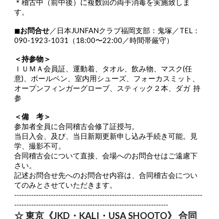
＊稽古中（前中後）に複数回の両手消毒を実施致しま
す。
◼︎
お問合せ
／日本JUNFANクラブ福岡支部：鬼塚／TEL：
090-1923-1031（18:00〜22:00／時間帯厳守）
＜持参物＞
ＩＵＭＡ会員証、運動着、タオル、飲み物、マスク(任
意)、ボールペン、室内用シューズ、フォーカスミット、
オープンフィンガーグローブ、スティック２本、ダガ 持
参
＜備 考＞
参加者全員に合同稽古会修了証授与。
当日入会、及び、当日新期更新申し込み手続き可能。見
学、撮影不可。
合同稽古会について直接、会場へのお問合せはご遠慮下
さい。
記述お問合せ先へのお問合せ内容は、合同稽古会につい
てのみとさせていただきます。
-----------------------------------------------------------------------------
---------------------------------------------------------------
☆ 東京《JKD・KALI・USA SHOOTO》 合同