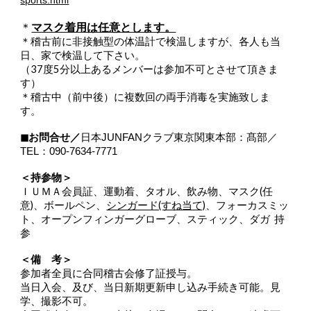
sports.html
＊
マスク着用は任意とします。
＊稽古前に非接触型の体温計で検温しますが、各人も当
日、家で検温して下さい。
（37度5分以上あるメンバーは参加不可とさせて頂きま
す）
＊稽古中（前中後）に複数回の両手消毒を実施致しま
す。
◼︎お問合せ／
日本JUNFANクラブ東京関東本部：髙部／
TEL：090-7634-7771
＜持参物＞
ＩＵＭＡ会員証、運動着、タオル、飲み物、マスク(任
意)、ボールペン、
シンガード(すね当て)
、フォーカスミッ
ト、オープンフィンガーグローブ、スティック、ダガ 持
参
＜備 考＞
参加者全員に合同稽古会修了証授与。
当日入会、及び、当日新期更新申し込み手続き可能。見
学、撮影不可。