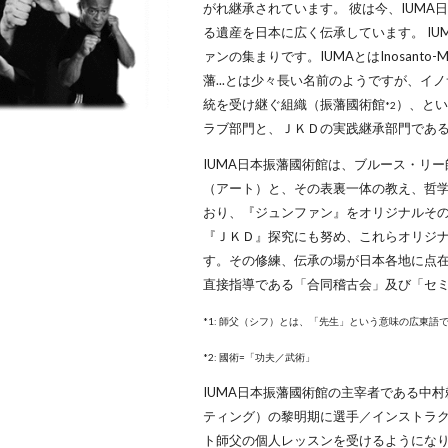
がれ継承されています。 彼は今、IUM
る遺産を日本に広く伝承しています。 I
ァンの集まりです。IUMAとはInosanto-Method
藩...とは少々長い名前のようですが、イ
統を受け継ぐ組織（振藩國術館
）、と
*2
ラブ部門と、ＪＫＤの実践継承部門である
IUMA日本振藩國術館は、ブルース・リ
（アート）と、その表裏一体の教え、哲
おり、『ジュンファン』をオリジナルそ
『ＪＫＤ』探究にも努め、これらオリジ
す。その修練、伝承の場が日本各地に点在
直接指導である「合同稽古会」及び「セ
*1: 師父（シフ）とは、「先生」という意味の広東
*2: 國術=「功夫／武術」
IUMA日本振藩國術館の主宰者である中
ティング）の黎明期に選手／インストラ
ト師父の個人レッスンを受けるようにな