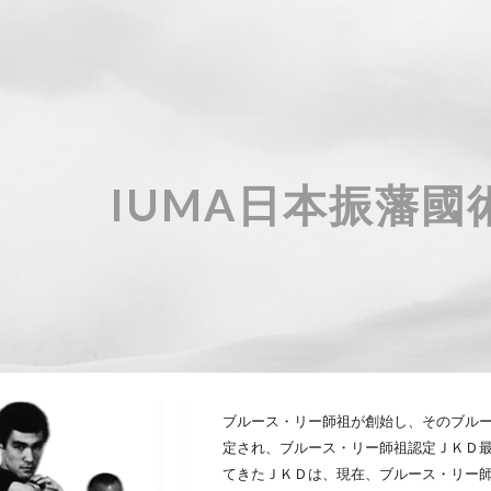
ip to main content
Skip to navigat
IUMA日本振藩
ブルース・リー師祖が創始し、そのブル
定され、ブルース・リー師祖認定ＪＫＤ最
てきたＪＫＤは、現在、ブルース・リー