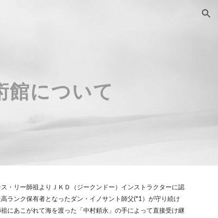
ion
國術館について
ース・リー師祖よりＪＫＤ（ジークンドー）インストラクターに認
高ランク保有者となったダン・イノサント師父(*1）が守り続け
師祖にあこがれて海を渡った「中村頼永」の手によって直接受け継