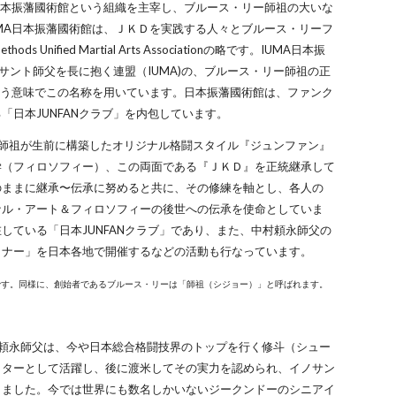
A日本振藩國術館という組織を主宰し、ブルース・リー師祖の大いな
UMA日本振藩國術館は、ＪＫＤを実践する人々とブルース・リーフ
s Unified Martial Arts Associationの略です。IUMA日本振
ノサント師父を長に抱く連盟（IUMA)の、ブルース・リー師祖の正
いう意味でこの名称を用いています。日本振藩國術館は、ファンク
「日本JUNFANクラブ」を内包しています。
ー師祖が生前に構築したオリジナル格闘スタイル『ジュンファン』
学（フィロソフィー）、この両面である『ＪＫＤ』を正統継承して
のままに継承〜伝承に努めると共に、その修練を軸とし、各人の
ナル・アート＆フィロソフィーの後世への伝承を使命としていま
している「日本JUNFANクラブ」であり、また、中村頼永師父の
ミナー」を日本各地で開催するなどの活動も行なっています。
語です。同様に、創始者であるブルース・リーは「師祖（シジョー）」と呼ばれます。
村頼永師父は、今や日本総合格闘技界のトップを行く修斗（シュー
クターとして活躍し、後に渡米してその実力を認められ、イノサン
りました。今では世界にも数名しかいないジークンドーのシニアイ