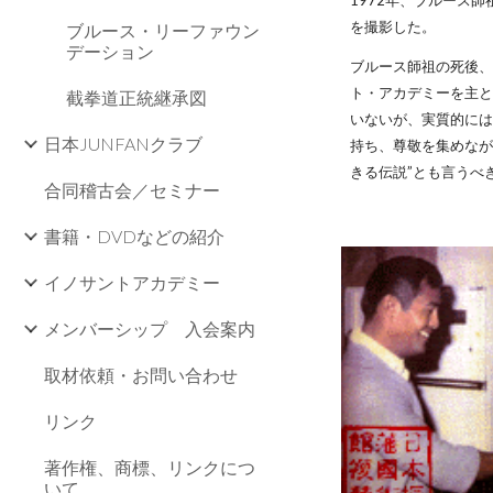
1972年、ブルース
を撮影した。
ブルース・リーファウン
デーション
ブルース師祖の死後、
ト・アカデミーを主
截拳道正統継承図
いないが、実質的に
日本JUNFANクラブ
持ち、尊敬を集めなが
きる伝説”とも言うべ
合同稽古会／セミナー
書籍・DVDなどの紹介
イノサントアカデミー
メンバーシップ 入会案内
取材依頼・お問い合わせ
リンク
著作権、商標、リンクにつ
いて