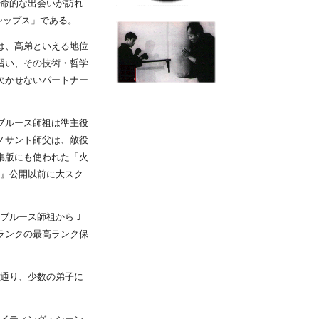
運命的な出会いが訪れ
シップス」である。
は、高弟といえる地位
習い、その技術・哲学
欠かせないパートナー
ブルース師祖は準主役
ノサント師父は、敵役
集版にも使われた「火
遊戯』公開以前に大スク
、ブルース師祖からＪ
ランクの最高ランク保
示通り、少数の弟子に