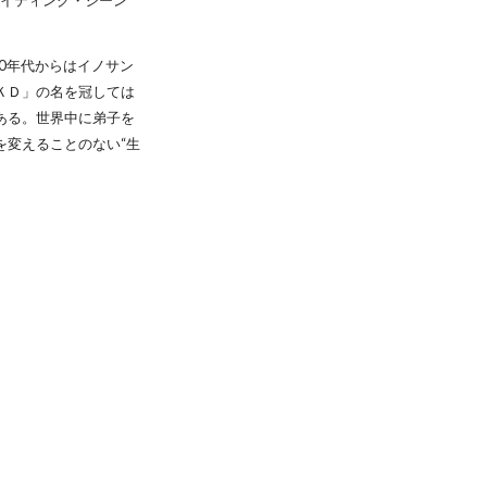
ァイティング・シーン
80年代からはイノサン
ＫＤ」の名を冠しては
ある。世界中に弟子を
を変えることのない“生