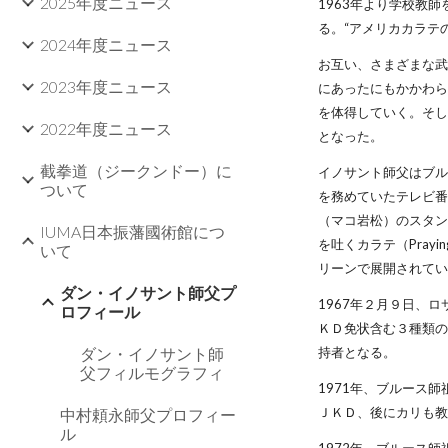
2025年度ニュース
1963年より学校教
る。“アメリカカラテ
2024年度ニュース
お互い、さまざまな
2023年度ニュース
にあったにもかかわ
を体得していく。そ
2022年度ニュース
となった。
截拳道（ジークンドー）に
イノサント師父はブ
ついて
を務めていたテレビ
（マコ岩松）のスタ
IUMA日本振藩國術館につ
を吐くカラテ（Pray
いて
リーンで展開されて
ダン・イノサント師父プ
1967年２月９日、
ロフィール
ＫＤ免状含む３種類
ダン・イノサント師
持者となる。
父フィルモグラフィ
1971年、ブルース
ＪＫＤ、後にカリも
中村頼永師父プロフィー
ル