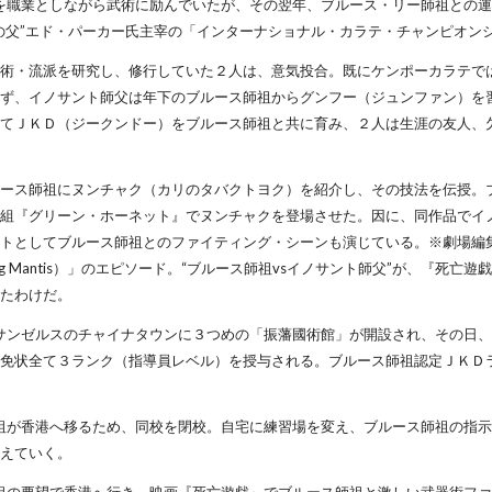
師を職業としながら武術に励んでいたが、その翌年、ブルース・リー師祖との
の父”エド・パーカー氏主宰の「インターナショナル・カラテ・チャンピオン
武術・流派を研究し、修行していた２人は、意気投合。既にケンポーカラテで
らず、イノサント師父は年下のブルース師祖からグンフー（ジュンファン）を
してＪＫＤ（ジークンドー）をブルース師祖と共に育み、２人は生涯の友人、
ルース師祖にヌンチャク（カリのタバクトヨク）を紹介し、その技法を伝授。
番組『グリーン・ホーネット』でヌンチャクを登場させた。因に、同作品でイ
ントとしてブルース師祖とのファイティング・シーンも演じている。※劇場編
ing Mantis）」のエピソード。“ブルース師祖vsイノサント師父”が、『死亡
いたわけだ。
ロサンゼルスのチャイナタウンに３つめの「振藩國術館」が開設され、その日
の免状全て３ランク（指導員レベル）を授与される。ブルース師祖認定ＪＫＤ
師祖が香港へ移るため、同校を閉校。自宅に練習場を変え、ブルース師祖の指
教えていく。