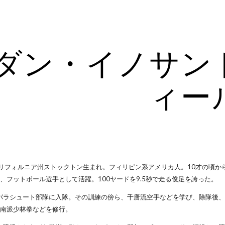
ip to main content
Skip to navigat
ダン・イノサン
ィー
、カリフォルニア州ストックトン生まれ。フィリピン系アメリカ人。10才の頃
、フットボール選手として活躍。100ヤードを9.5秒で走る俊足を誇った。
軍パラシュート部隊に入隊。その訓練の傍ら、千唐流空手などを学び、除隊後
、南派少林拳などを修行。