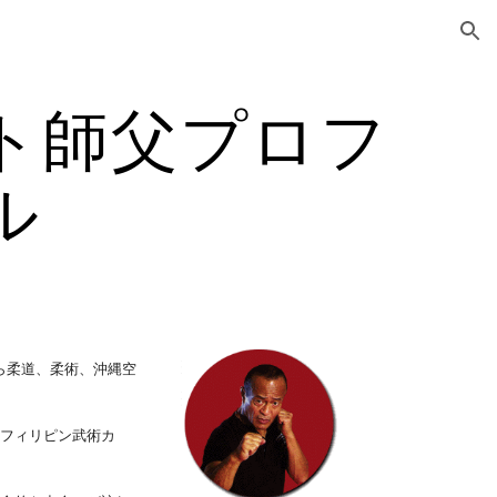
ion
ト師父プロフ
ル
から柔道、柔術、沖縄空
、フィリピン武術カ