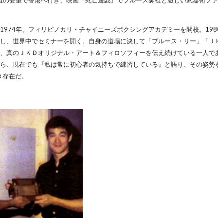
師祖の要望で香港へ行き、映画『死亡遊戯』でブルース師祖と激しい武器術フ
1974年、フィリピノカリ・チャイニーズボクシングアカデミーを開校。19
とし、世界中でセミナーを開く。自身の道場に決して「ブルース・リー」「Ｊ
は、真のＪＫＤオリジナル・アート＆フィロソフィーを伝え続けている一人で
ら、現在でも『私は常に初心者の気持ちで練習している』と語り、その姿勢
き存在だ。